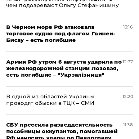
чем подозревают Ольгу Стефанишину
В Черном море РФ атаковала
13:16
торговое судно под флагом Гвинеи-
Бисау – есть погибшие
Армия РФ утром 6 августа ударила по
12:37
железнодорожной станции Лозовая,
есть погибшие – "Укрзалізниця"
В одной из областей Украины
12:20
проводят обыски в ТЦК – СМИ
СБУ пресекла разведдеятельность
11:38
пособницы оккупантов, помогавшей
РФ наносить удары по Павлограду