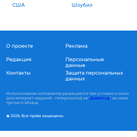
США
Шоубиз
О проекте
Реклама
Редакция
Персональные
данные
Контакты
Защита персональных
данных
Использование материалов разрешается при условии ссылки
(для интернет-изданий - гиперссылки) на "
Диалог.ua
" не ниже
третьего абзаца.
� 2026,
Все права защищены.