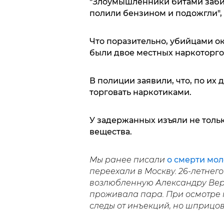
"Злоумышленники битами забили
полили бензином и подожгли", 
Что поразительно, убийцами ок
были двое местных наркоторговц
В полиции заявили, что, по их
торговать наркотиками.
У задержанных изъяли не тольк
вещества.
Мы ранее писали
о смерти мол
переехали в Москву. 26-летнег
возлюбленную Александру Верн
проживала пара. При осмотре 
следы от инъекций, но шприцов