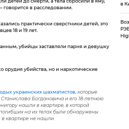
 детей до смерти, а тела сбросили в яму,
в К
– говорится в расследовании.
Воз
азались практически сверстники детей, это
РЭБ
ев 18 и 19 лет.
Hig
 данным, убийцы заставляли парня и девушку
о орудия убийства, но и наркотические
одых украинских шахматистов,
которые
о Станислава Богдановича и его 18-летнюю
игору нашли в квартире, в которой
погибших на их телах были обнаружены
 в квартире не нашли.