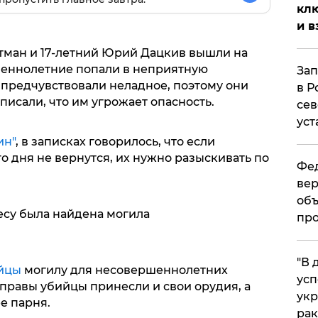
клю
и в
Гетман и 17-летний Юрий Дацкив вышли на
ршеннолетние попали в неприятную
Зап
 предчувствовали неладное, поэтому они
в Р
писали, что им угрожает опасность.
сев
уст
ин"
, в записках говорилось, что если
о дня не вернутся, их нужно разыскивать по
Фед
вер
объ
лесу была найдена могила
про
​"В
йцы
могилу для несовершеннолетних
усп
справы убийцы принесли и свои орудия, а
укр
е парня.
рак