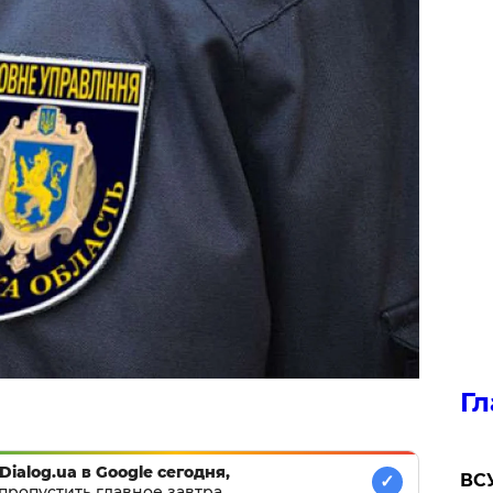
Гл
Dialog.ua в Google сегодня,
ВСУ
✓
пропустить главное завтра.