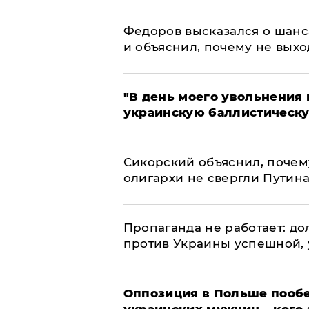
Федоров высказался о шанс
и объяснил, почему не выхо
​"В день моего увольнени
украинскую баллистическу
Сикорский объяснил, поче
олигархи не свергли Путин
​Пропаганда не работает: д
против Украины успешной,
Оппозиция в Польше пообе
украинских мужчин – кого 