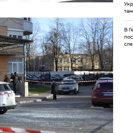
Укр
там
​В 
пос
сле