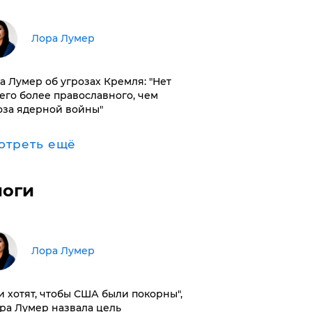
​Лора Лумер
а Лумер об угрозах Кремля: "Нет
его более православного, чем
оза ядерной войны"
отреть ещё
логи
​Лора Лумер
и хотят, чтобы США были покорны",
ора Лумер назвала цель