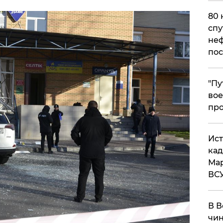
80 
спу
неф
пос
​"П
вое
про
​Ис
кад
Мар
ВС
В В
чин