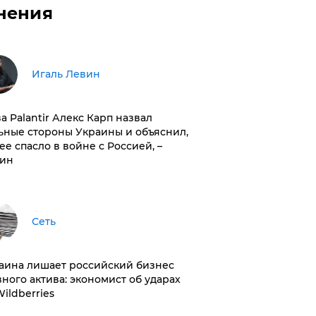
нения
Игаль Левин
ва Palantir Алекс Карп назвал
ьные стороны Украины и объяснил,
 ее спасло в войне с Россией, –
ин
Сеть
раина лишает российский бизнес
вного актива: экономист об ударах
Wildberries