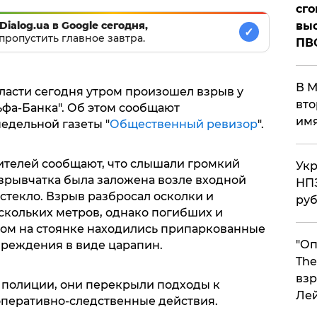
сго
выс
Dialog.ua в Google сегодня,
✓
пропустить главное завтра.
ПВ
В М
ласти сегодня утром произошел взрыв у
вто
ьфа-Банка". Об этом сообщают
им
едельной газеты "
Общественный ревизор
".
ителей сообщают, что слышали громкий
Укр
взрывчатка была заложена возле входной
НПЗ
 стекло. Взрыв разбросал осколки и
ру
скольких метров, однако погибших и
дом на стоянке находились припаркованные
"Оп
вреждения в виде царапин.
The
взр
 полиции, они перекрыли подходы к
Ле
оперативно-следственные действия.