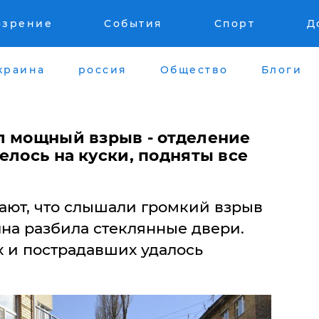
озрение
События
Спорт
Д
краина
россия
Общество
Блоги
л мощный взрыв - отделение
елось на куски, подняты все
ют, что слышали громкий взрыв
лна разбила стеклянные двери.
х и пострадавших удалось