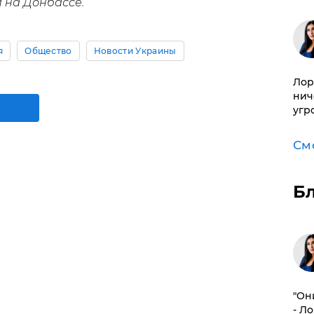
 на Донбассе.
я
Общество
Новости Украины
Лор
нич
угр
См
Б
"Он
- Л