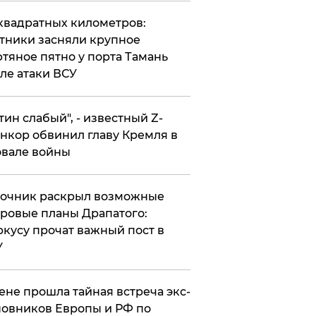
квадратных километров:
тники засняли крупное
тяное пятно у порта Тамань
ле атаки ВСУ
утин слабый", - известный Z-
нкор обвинил главу Кремля в
вале войны
точник раскрыл возможные
ровые планы Драпатого:
кусу прочат важный пост в
У
ене прошла тайная встреча экс-
овников Европы и РФ по