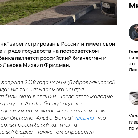
М
анк" зарегистрирован в России и имеет свои
 и ряде государств на постсоветском
Гла
сил
банка является российский бизнесмен и
что
о Львова Михаил Фридман.
Лев
 февраля 2018 года члены "Добровольческой
зданию так называемого центра
азбили окна в здании. После этого молодые
дому - к "Альфа-банку", однако
 дали им возможности сделать там то же
​Ук
ском филиале "Альфа-Банка"
уверяют,
что
гла
ержит российский капитал, а
по 
нский бюджет. Также там опровергли