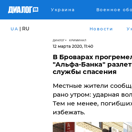
Украина
Военное об
| RU
UA
Новости
У
ДИАЛОГ
КРИМИНАЛ
12 марта 2020, 11:40
В Броварах прогреме
"Альфа-Банка" разлет
службы спасения
Местные жители сообща
рано утром: ударная во
Тем не менее, погибши
избежать.