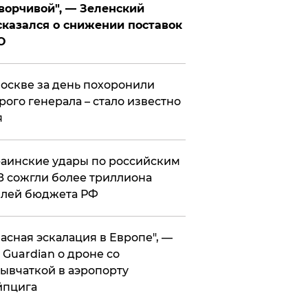
ворчивой", — Зеленский
казался о снижении поставок
О
оскве за день похоронили
рого генерала – стало известно
я
аинские удары по российским
 сожгли более триллиона
блей бюджета РФ
асная эскалация в Европе", —
 Guardian о дроне со
ывчаткой в аэропорту
йпцига