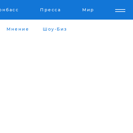
онбасс
Пресса
Мир
Мнение
Шоу-Биз