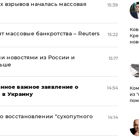
х взрывов началась массовая
15:39
Ков
ят массовые банкротства – Reuters
15:22
Кре
нов
и новостями из России и
15:17
льше
нное важное заявление о
14:54
Ком
t в Украину
из 
пом
о восстановлении "сухопутного
14:14