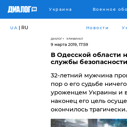
Украина
Военное об
| RU
UA
Новости
У
ДИАЛОГ
КРИМИНАЛ
9 марта 2019, 17:59
В Одесской области 
службы безопасности
32-летний мужчина проп
пор о его судьбе ничег
уроженцем Украины и в
наконец его цель осуще
окончилось трагически.