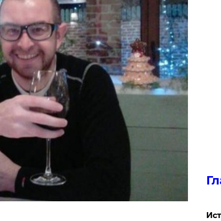
Гл
Ист