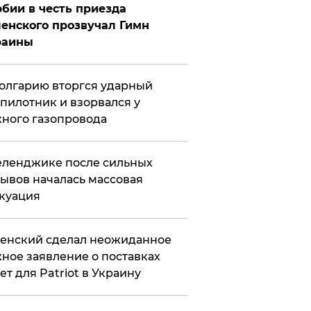
бии в честь приезда
енского прозвучал Гимн
раины
олгарию вторгся ударный
пилотник и взорвался у
ного газопровода
еленджике после сильных
ывов началась массовая
куация
енский сделал неожиданное
ное заявление о поставках
ет для Patriot в Украину