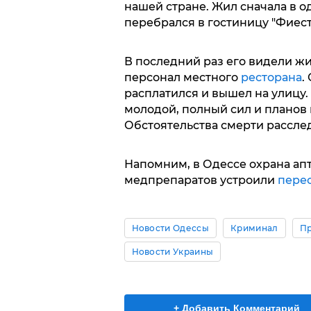
нашей стране. Жил сначала в од
перебрался в гостиницу "Фиес
В последний раз его видели ж
персонал местного
ресторана
.
расплатился и вышел на улицу.
молодой, полный сил и планов п
Обстоятельства смерти рассл
Напомним, в Одессе охрана ап
медпрепаратов устроили
пере
Новости Одессы
Криминал
П
Новости Украины
+ Добавить Комментарий