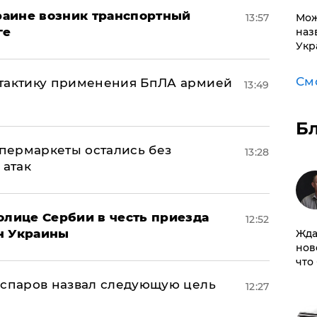
краине возник транспортный
13:57
Мож
ге
наз
Укр
См
 тактику применения БпЛА армией
13:49
Б
пермаркеты остались без
13:28
 атак
олице Сербии в честь приезда
12:52
н Украины
Жда
нов
что
аспаров назвал следующую цель
12:27