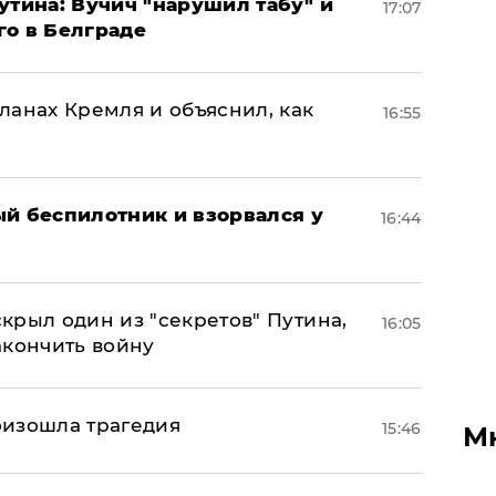
утина: Вучич "нарушил табу" и
17:07
го в Белграде
ланах Кремля и объяснил, как
16:55
ый беспилотник и взорвался у
16:44
крыл один из "секретов" Путина,
16:05
акончить войну
оизошла трагедия
15:46
М