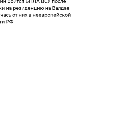
ин боится БПЛА ВСУ после
ки на резиденцию на Валдае,
чась от них в неевропейской
ти РФ