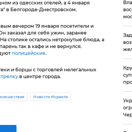
Вла
ном из одесских отелей, а 4 января
та" в Белгороде-Днестровском.
вос
мос
ивым вечером 19 января посетители и
 Он заказал для себя ужин, заранее
Зад
 На столике остались нетронутые блюда, а
воз
арень так в кафе и не вернулся.
жел
едуют
полицейские
.
Кр
теки и борцы с торговлей нелегальных
суп
стрелку
в центре города.
про
роисшествия
Новости Израиля
Укр
огр
Чер