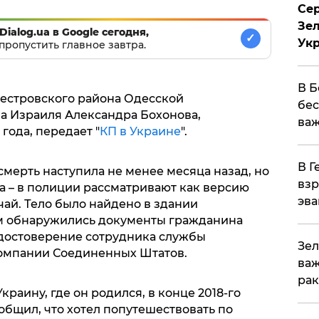
Сер
Зел
Dialog.ua в Google сегодня,
✓
Ук
пропустить главное завтра.
В Б
естровского района Одесской
бес
 Израиля Александра Бохонова,
важ
года, передает "
КП в Украине
".
В Г
мерть наступила не менее месяца назад, но
взр
а – в полиции рассматривают как версию
эва
чай. Тело было найдено в здании
ем обнаружились документы гражданина
 удостоверение сотрудника службы
Зел
компании Соединенных Штатов.
важ
рак
раину, где он родился, в конце 2018-го
общил, что хотел попутешествовать по