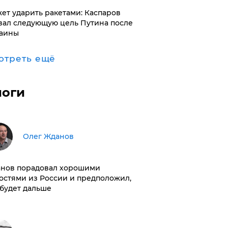
ет ударить ракетами: Каспаров
вал следующую цель Путина после
аины
отреть ещё
логи
Олег Жданов
нов порадовал хорошими
остями из России и предположил,
 будет дальше