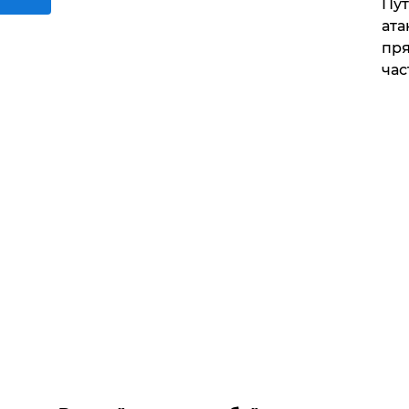
Пут
ата
пря
час