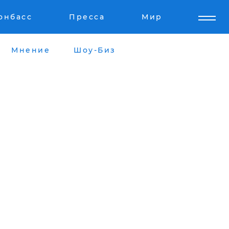
онбасс
Пресса
Мир
Мнение
Шоу-Биз