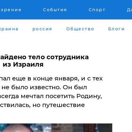
озрение
События
Спорт
Д
краина
россия
Общество
Блоги
найдено тело сотрудника
 из Израиля
ал еще в конце января, и с тех
о не было известно. Он был
сегда мечтал посетить Родину,
ствилась, но путешествие