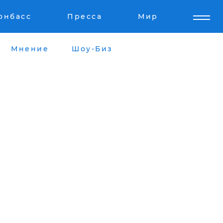
онбасс
Пресса
Мир
Мнение
Шоу-Биз