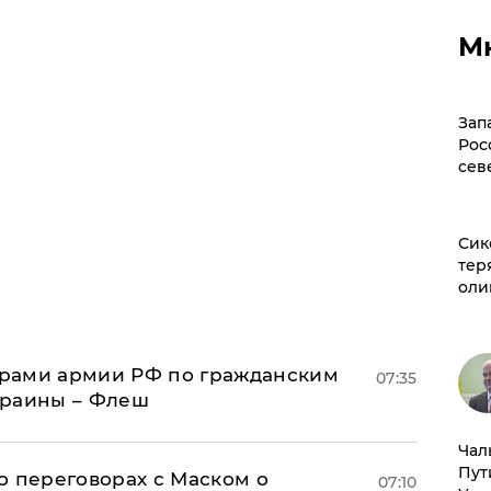
М
Зап
Рос
сев
Сик
тер
оли
рами армии РФ по гражданским
07:35
краины – Флеш
Чал
Пут
о переговорах с Маском о
07:10