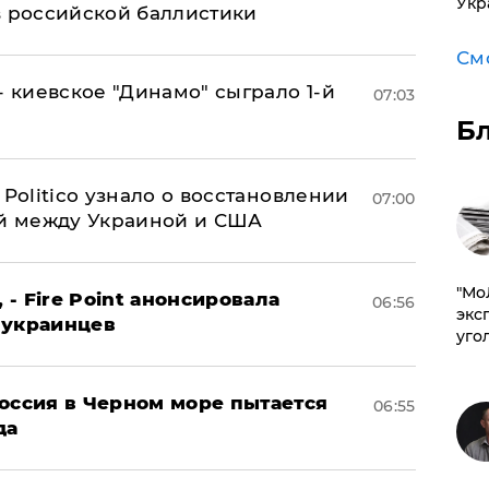
Укр
в российской баллистики
См
- киевское "Динамо" сыграло 1-й
07:03
Б
 Politico узнало о восстановлении
07:00
й между Украиной и США
​"М
 - Fire Point анонсировала
06:56
эксп
 украинцев
уго
оссия в Черном море пытается
06:55
да