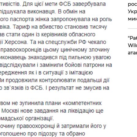
рос
Укр
ми
"Ра
Wil
ата