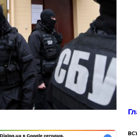
Гл
ВСУ
Dialog.ua в Google сегодня,