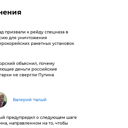
нения
ад призвали к рейду спецназа в
сию для уничтожения
ерокорейских ракетных установок
орский объяснил, почему
яющие деньги российские
гархи не свергли Путина
Валерий Чалый
ый предупредил о следующем шаге
ина, направленном на то, чтобы