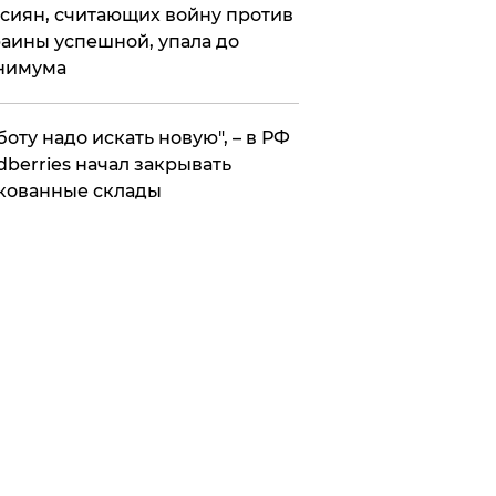
сиян, считающих войну против
аины успешной, упала до
нимума
боту надо искать новую", – в РФ
dberries начал закрывать
кованные склады