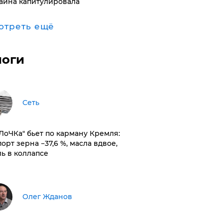
аина капитулировала
отреть ещё
логи
Сеть
оЛоЧКа" бьет по карману Кремля:
орт зерна −37,6 %, масла вдвое,
ль в коллапсе
Олег Жданов