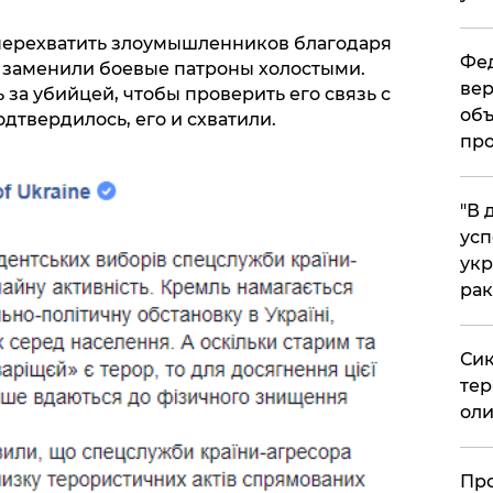
ь перехватить злоумышленников благодаря
Фед
 заменили боевые патроны холостыми.
вер
 за убийцей, чтобы проверить его связь с
объ
одтвердилось, его и схватили.
про
​"В
усп
укр
рак
Сик
тер
оли
​Пр