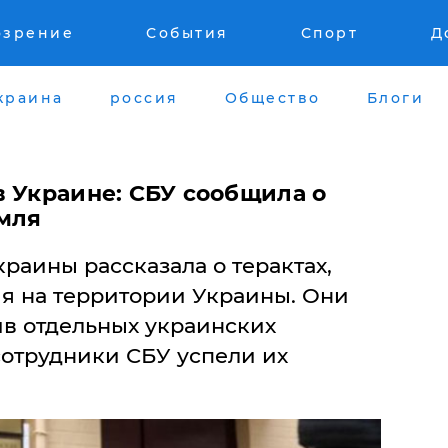
озрение
События
Спорт
Д
краина
россия
Общество
Блоги
в Украине: СБУ сообщила о
мля
раины рассказала о терактах,
ия на территории Украины. Они
в отдельных украинских
 сотрудники СБУ успели их