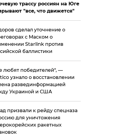
чевую трассу россиян на Юге
зрывают "все, что движется"
оров сделал уточнение о
еговорах с Маском о
менении Starlink против
сийской баллистики
се любят победителей", —
itico узнало о восстановлении
мена развединформацией
жду Украиной и США
ад призвали к рейду спецназа
оссию для уничтожения
ерокорейских ракетных
ановок