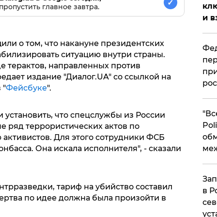
✓
клю
пропустить главное завтра.
и в
ли о том, что накануне президентских
Фед
билизировать ситуацию внутри страны.
пер
де терактов, направленных против
при
едает издание "Диалог.UA" со ссылкой на
рос
 "
Фейсбуке
".
​"В
 установить, что спецслужбы из России
Pol
е ряд террористических актов по
об
активистов. Для этого сотрудники ФСБ
ме
нбасса. Она искала исполнителя", - сказали
Зап
трразведки, тариф на убийство составил
в Р
ертва по идее должна была произойти в
сев
уст