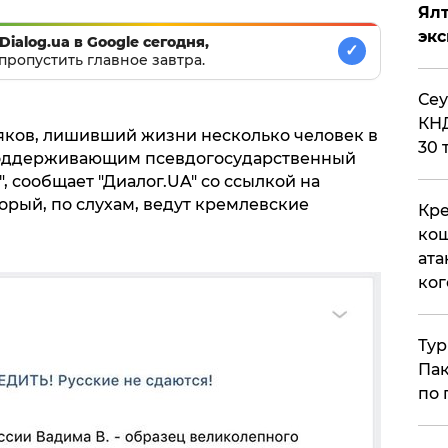
Ял
эк
Dialog.ua в Google сегодня,
✓
пропустить главное завтра.
​Се
КНД
яков, лишивший жизни несколько человек в
30 
 поддерживающим псевдогосударственный
, сообщает "Диалог.UA" со ссылкой на
торый, по слухам, ведут кремлевские
Кре
кош
ата
ког
Тур
Пак
по 