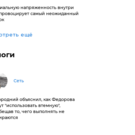
иальную напряженность внутри
провоцирует самый неожиданный
ок
отреть ещё
логи
Сеть
ородний объяснил, как Федорова
ут "использовать втемную",
бещав то, чего выполнять не
ираются