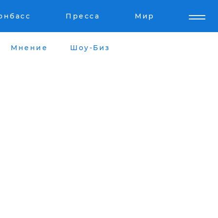
онбасс
Пресса
Мир
Мнение
Шоу-Биз