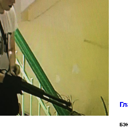
Гл
​БЭ