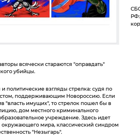
СБС
РФ:
кор
авторы всячески стараются "оправдать"
кого убийцы.
и политические взгляды стрелка: судя по
рхистом, поддерживающим Новороссию. Если
в "власть имущих", то стрелок пошел бы в
лицию, дом местного криминального
в образовательное учреждение. Здесь идет
 окружающего мира, классический синдром
ественность "Незыгарь".