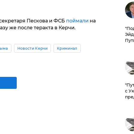
секретаря Пескова и ФСБ
поймали
на
зу же после теракта в Керчи.
​"По
Эйд
Пут
рыма
Новости Керчи
Криминал
"Пу
с У
пре