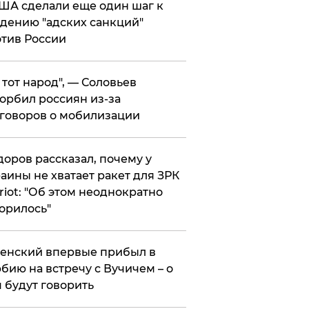
ША сделали еще один шаг к
дению "адских санкций"
тив России
е тот народ", — Соловьев
орбил россиян из-за
говоров о мобилизации
оров рассказал, почему у
аины не хватает ракет для ЗРК
riot: "Об этом неоднократно
орилось"
енский впервые прибыл в
бию на встречу с Вучичем – о
 будут говорить