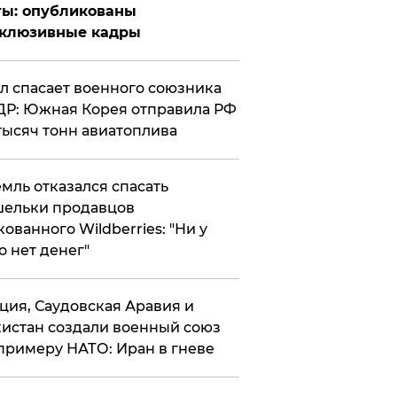
ты: опубликованы
склюзивные кадры
ул спасает военного союзника
Р: Южная Корея отправила РФ
тысяч тонн авиатоплива
мль отказался спасать
ельки продавцов
кованного Wildberries: "Ни у
о нет денег"
ция, Саудовская Аравия и
истан создали военный союз
примеру НАТО: Иран в гневе