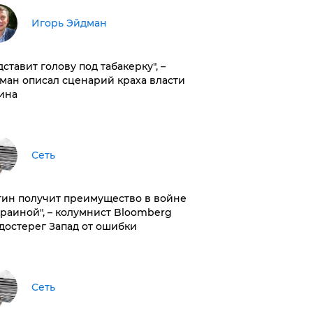
Игорь Эйдман
дставит голову под табакерку", –
ман описал сценарий краха власти
ина
Сеть
тин получит преимущество в войне
краиной", – колумнист Bloomberg
достерег Запад от ошибки
Сеть