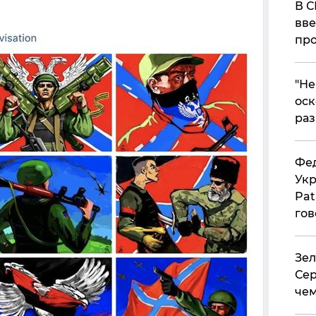
В С
вве
про
​"Н
оск
раз
Фед
Укр
Pat
гов
Зел
Сер
чем