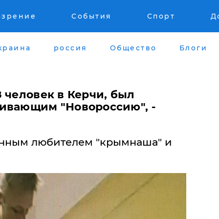
озрение
События
Спорт
Д
краина
россия
Общество
Блоги
 человек в Керчи, был
ивающим "Новороссию", -
енным любителем "крымнаша" и