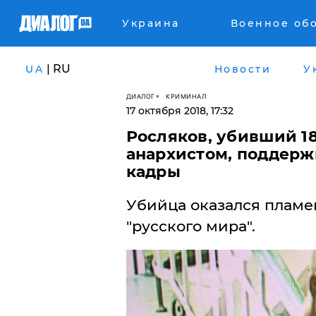
Украина
Военное об
| RU
UA
Новости
У
ДИАЛОГ
КРИМИНАЛ
17 октября 2018, 17:32
Росляков, убивший 18
анархистом, поддерж
кадры
Убийца оказался плам
"русского мира".