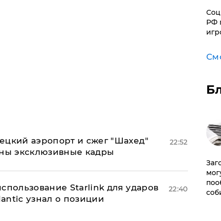
Соц
РФ 
игр
См
Б
ецкий аэропорт и сжег "Шахед"
22:52
аны эксклюзивные кадры
Заг
мог
поо
спользование Starlink для ударов
22:40
соб
lantic узнал о позиции