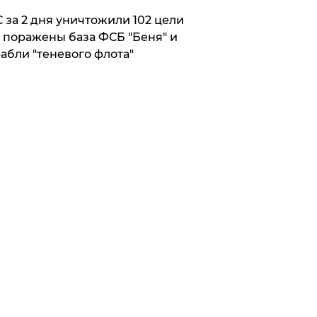
 за 2 дня уничтожили 102 цели
 поражены база ФСБ "Беня" и
абли "теневого флота"