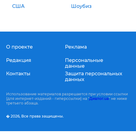
США
Шоубиз
О проекте
Реклама
Редакция
Персональные
данные
Контакты
Защита персональных
данных
Использование материалов разрешается при условии ссылки
(для интернет-изданий - гиперссылки) на "
Диалог.ua
" не ниже
третьего абзаца.
� 2026,
Все права защищены.