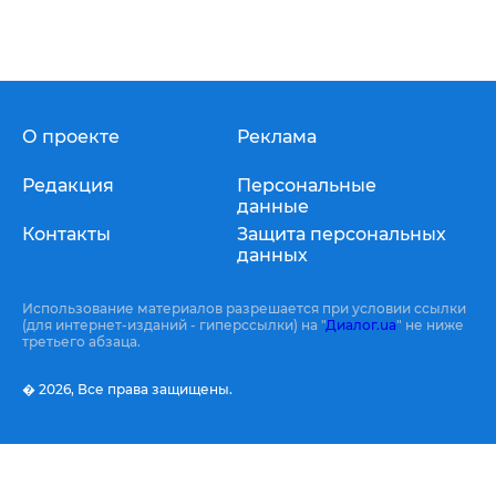
О проекте
Реклама
Редакция
Персональные
данные
Контакты
Защита персональных
данных
Использование материалов разрешается при условии ссылки
(для интернет-изданий - гиперссылки) на "
Диалог.ua
" не ниже
третьего абзаца.
� 2026,
Все права защищены.