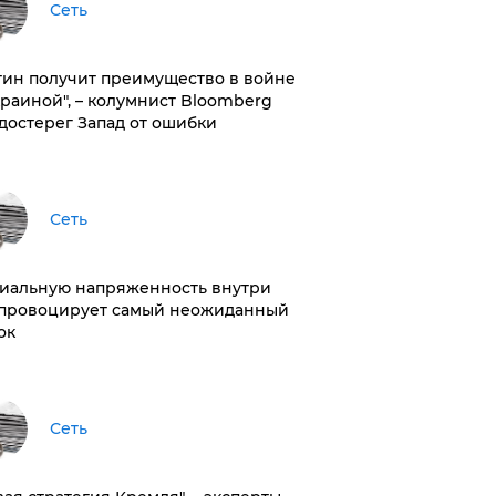
Сеть
тин получит преимущество в войне
краиной", – колумнист Bloomberg
достерег Запад от ошибки
Сеть
иальную напряженность внутри
провоцирует самый неожиданный
ок
Сеть