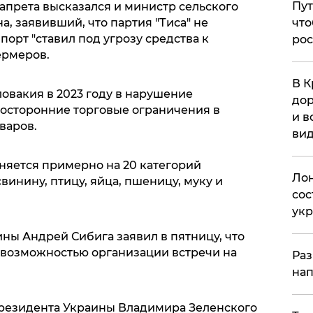
Пут
апрета высказался и министр сельского
а, заявивший, что партия "Тиса" не
что
порт "ставил под угрозу средства к
рос
ермеров.
В К
овакия в 2023 году в нарушение
дор
носторонние торговые ограничения в
и в
варов.
вид
няется примерно на 20 категорий
Лон
винину, птицу, яйца, пшеницу, муку и
сос
ук
ны Андрей Сибига заявил в пятницу, что
 возможностью организации встречи на
Раз
нап
президента Украины Владимира Зеленского