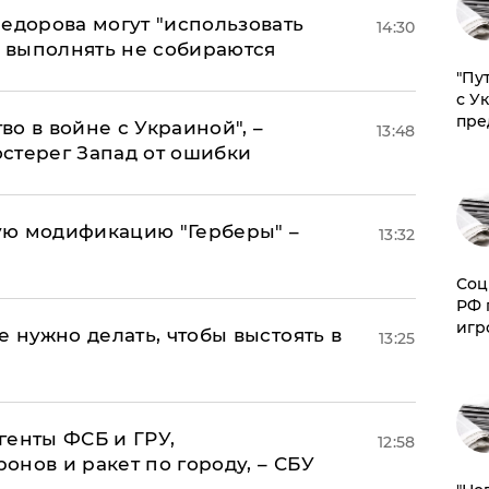
едорова могут "использовать
14:30
о выполнять не собираются
"Пу
с У
пре
о в войне с Украиной", –
13:48
стерег Запад от ошибки
ую модификацию "Герберы" –
13:32
Соц
РФ 
игр
е нужно делать, чтобы выстоять в
13:25
генты ФСБ и ГРУ,
12:58
нов и ракет по городу, – СБУ