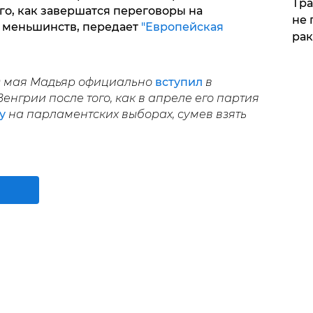
Тра
ого, как завершатся переговоры на
не 
 меньшинств, передает
"Европейская
рак
 9 мая Мадьяр официально
вступил
в
нгрии после того, как в апреле его партия
у
на парламентских выборах, сумев взять
.