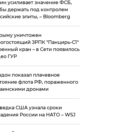
ин усиливает значение ФСБ,
бы держать под контролем
сийские элиты, – Bloomberg
рыму уничтожен
огостоящий ЗРПК "Панцирь-С1"
оенный кран – в Сети появилось
ео ГУР
дон показал плачевное
тояние флота РФ, пораженного
раинскими дронами
ведка США узнала сроки
адения России на НАТО – WSJ