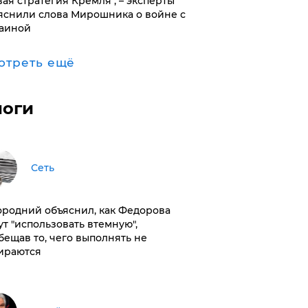
вая стратегия Кремля", – эксперты
яснили слова Мирошника о войне с
аиной
отреть ещё
логи
Сеть
ородний объяснил, как Федорова
ут "использовать втемную",
бещав то, чего выполнять не
ираются