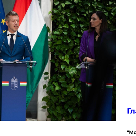
Гл
"Мо