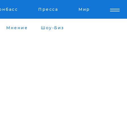
онбасс
Пресса
Мир
Мнение
Шоу-Биз