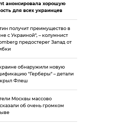
nt анонсировала хорошую
ость для всех украинцев
тин получит преимущество в
не с Украиной", – колумнист
omberg предостерег Запад от
ибки
краине обнаружили новую
ификацию "Герберы" – детали
скрыл Флеш
ели Москвы массово
сказали об очень громком
рыве