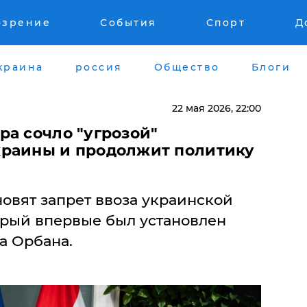
озрение
События
Спорт
Д
краина
россия
Общество
Блоги
22 мая 2026, 22:00
ра сочло "угрозой"
краины и продолжит политику
овят запрет ввоза украинской
орый впервые был установлен
а Орбана.