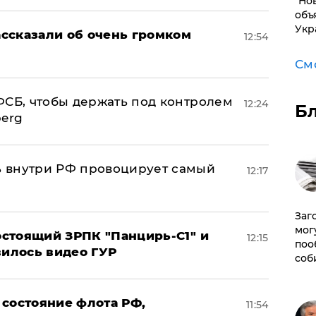
"Но
объ
Укр
ссказали об очень громком
12:54
См
ФСБ, чтобы держать под контролем
12:24
Б
berg
 внутри РФ провоцирует самый
12:17
Заг
мог
стоящий ЗРПК "Панцирь-С1" и
12:15
поо
вилось видео ГУР
соб
 состояние флота РФ,
11:54