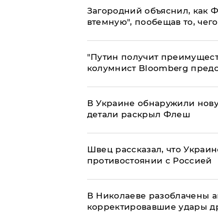
Загородний объяснил, как Ф
втемную", пообещав то, чег
"Путин получит преимуществ
колумнист Bloomberg предо
В Украине обнаружили нов
детали раскрыл Флеш
Швец рассказал, что Украин
противостоянии с Россией
В Николаеве разоблачены а
корректировавшие удары дро