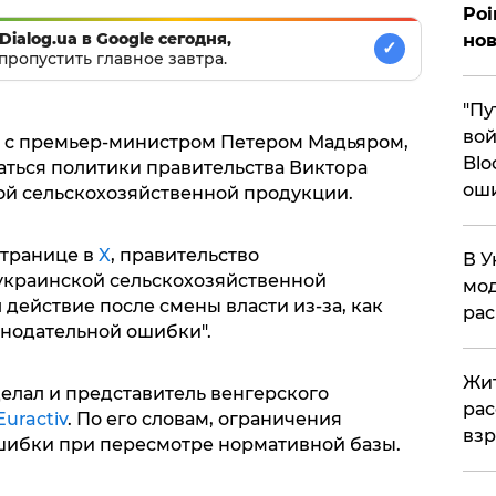
Poi
Dialog.ua в Google сегодня,
нов
✓
пропустить главное завтра.
"Пу
вой
е с премьер-министром Петером Мадьяром,
Blo
ться политики правительства Виктора
ош
ой сельскохозяйственной продукции.
странице в
X
, правительство
В У
 украинской сельскохозяйственной
мод
действие после смены власти из-за, как
ра
онодательной ошибки".
Жит
елал и представитель венгерского
рас
Euractiv
. По его словам, ограничения
вз
ошибки при пересмотре нормативной базы.