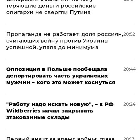
теряющие деньги российские
олигархи не свергли Путина
​Пропаганда не работает: доля россиян,
20:52
считающих войну против Украины
успешной, упала до минимума
Оппозиция в Польше пообещала
20:44
депортировать часть украинских
мужчин – кого это может коснуться
"Работу надо искать новую", – в РФ
20:24
Wildberries начал закрывать
атакованные склады
Первый визит за время войны: глава
20:17