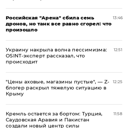
​Российская "Арена" сбила семь
13:46
дронов, но танк все равно сгорел: что
произошло
​Украину накрыла волна пессимизма:
12:51
OSINT-эксперт рассказал, что
происходит
​"Цены аховые, магазины пустые", — Z-
12:25
блогер раскрыл тяжелую ситуацию в
Крыму
​Кремль остается за бортом: Турция,
11:58
Саудовская Аравия и Пакистан
создали новый центр силы