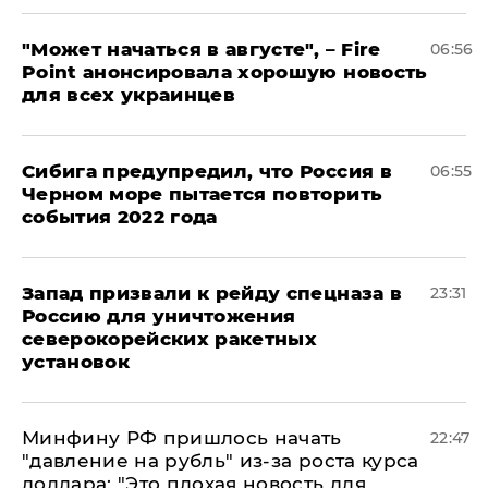
"Может начаться в августе", – Fire
06:56
Point анонсировала хорошую новость
для всех украинцев
Сибига предупредил, что Россия в
06:55
Черном море пытается повторить
события 2022 года
Запад призвали к рейду спецназа в
23:31
Россию для уничтожения
северокорейских ракетных
установок
Минфину РФ пришлось начать
22:47
"давление на рубль" из-за роста курса
доллара: "Это плохая новость для