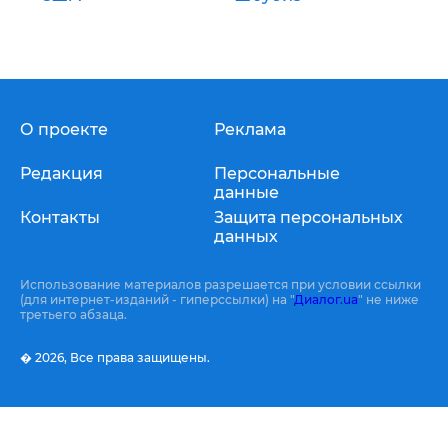
О проекте
Реклама
Редакция
Персональные
данные
Контакты
Защита персональных
данных
Использование материалов разрешается при условии ссылки
(для интернет-изданий - гиперссылки) на "
Диалог.ua
" не ниже
третьего абзаца.
� 2026,
Все права защищены.