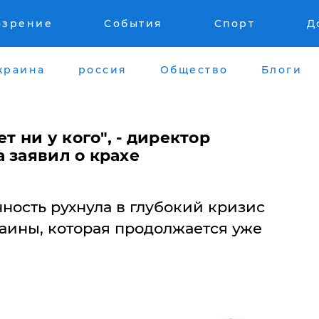
озрение
События
Спорт
Д
краина
россия
Общество
Блоги
ет ни у кого", - директор
 заявил о крахе
ность рухнула в глубокий кризис
аины, которая продолжается уже