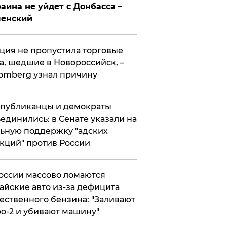
аина не уйдет с Донбасса –
ленский
ция не пропустила торговые
а, шедшие в Новороссийск, –
omberg узнал причину
публиканцы и демократы
единились: в Сенате указали на
ьную поддержку "адских
кций" против России
оссии массово ломаются
айские авто из-за дефицита
ественного бензина: "Заливают
о-2 и убивают машину"