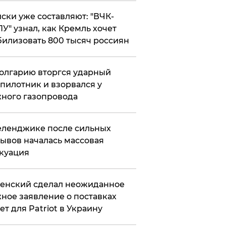
ски уже составляют: "ВЧК-
У" узнал, как Кремль хочет
илизовать 800 тысяч россиян
олгарию вторгся ударный
пилотник и взорвался у
ного газопровода
еленджике после сильных
ывов началась массовая
куация
енский сделал неожиданное
ное заявление о поставках
ет для Patriot в Украину