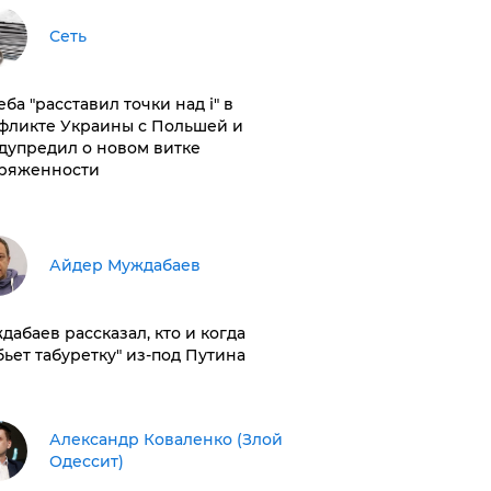
Сеть
ба "расставил точки над і" в
фликте Украины с Польшей и
дупредил о новом витке
ряженности
Айдер Муждабаев
дабаев рассказал, кто и когда
бьет табуретку" из-под Путина
Александр Коваленко (Злой
Одессит)