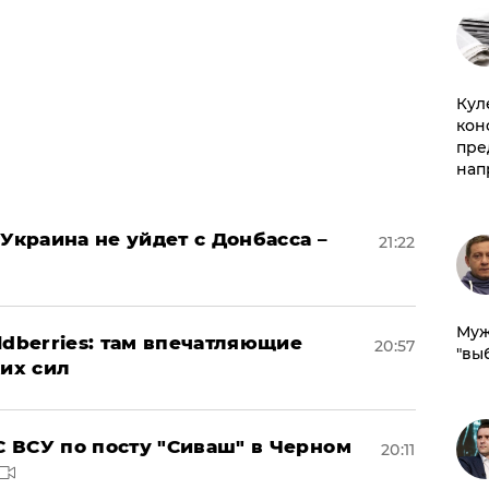
Куле
кон
пре
нап
Украина не уйдет с Донбасса –
21:22
Муж
ldberries: там впечатляющие
20:57
"вы
ких сил
 ВСУ по посту "Сиваш" в Черном
20:11