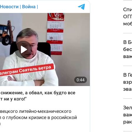
Спи
ОГП
моб
В Б
бес
важ
В Г
взр
эва
Зел
важ
рак