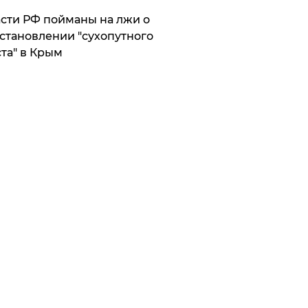
сти РФ пойманы на лжи о
становлении "сухопутного
та" в Крым