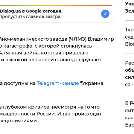
Укр
Зе
Dialog.ua в Google сегодня,
✓
пропустить главное завтра.
Тур
суд
йно-механического завода (ЧЛМЗ) Владимир
Blo
о катастрофе, с которой столкнулась
атяжная война, которая привела к
и высокой ключевой ставке, разрушает
Рес
объ
сил
а доступны на
Telegram-канале
"Украина
сан
В Р
глубоком кризисе, несмотря на то что
кит
мышленности России. И так происходит
кач
предприятиями.
Евр