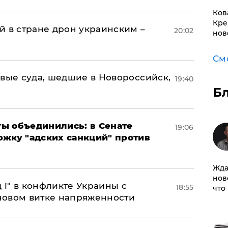
Ков
Кре
й в стране дрон украинским –
20:02
нов
См
овые суда, шедшие в Новороссийск,
19:40
Б
ы объединились: в Сенате
19:06
ржку "адских санкций" против
Жда
нов
 і" в конфликте Украины с
18:55
что
новом витке напряженности