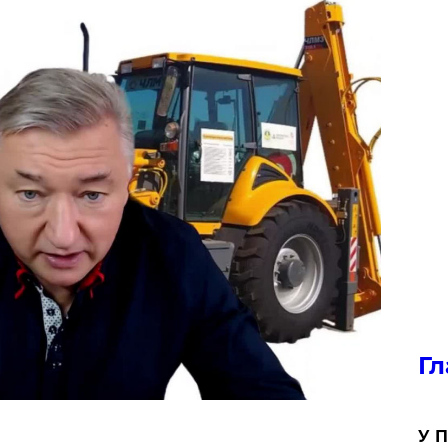
Гл
У П