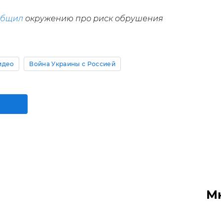
общил
окружению про риск обрушения
идео
Война Украины с Россией
М