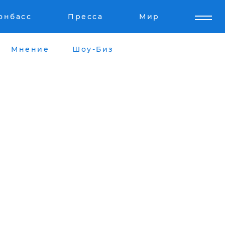
онбасс
Пресса
Мир
Мнение
Шоу-Биз