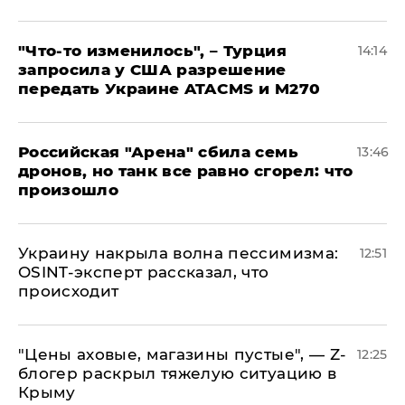
​"Что-то изменилось", – Турция
14:14
запросила у США разрешение
передать Украине ATACMS и M270
​Российская "Арена" сбила семь
13:46
дронов, но танк все равно сгорел: что
произошло
​Украину накрыла волна пессимизма:
12:51
OSINT-эксперт рассказал, что
происходит
​"Цены аховые, магазины пустые", — Z-
12:25
блогер раскрыл тяжелую ситуацию в
Крыму