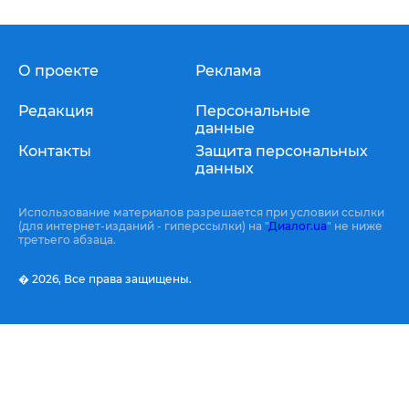
О проекте
Реклама
Редакция
Персональные
данные
Контакты
Защита персональных
данных
Использование материалов разрешается при условии ссылки
(для интернет-изданий - гиперссылки) на "
Диалог.ua
" не ниже
третьего абзаца.
� 2026,
Все права защищены.