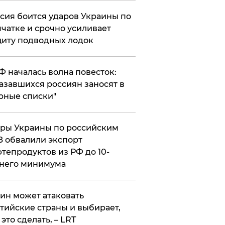
сия боится ударов Украины по
чатке и срочно усиливает
иту подводных лодок
РФ началась волна повесток:
азавшихся россиян заносят в
рные списки"
ры Украины по российским
 обвалили экспорт
тепродуктов из РФ до 10-
него минимума
ин может атаковать
тийские страны и выбирает,
 это сделать, – LRT