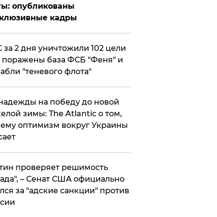
ты: опубликованы
склюзивные кадры
 за 2 дня уничтожили 102 цели
 поражены база ФСБ "Феня" и
абли "теневого флота"
надежды на победу до новой
елой зимы: The Atlantic о том,
ему оптимизм вокруг Украины
сает
тин проверяет решимость
ада", – Сенат США официально
лся за "адские санкции" против
сии