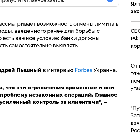
пропустить главное завтра.
Ял
эк
ассматривает возможность отмены лимита в
воды, введённого ранее для борьбы с
СБС
 есть важное условие: банки должны
РФ:
ть самостоятельно выявлять
кор
От 
Андрей Пышный
в интервью
Forbes
Украина.
тяж
поч
и, что эти ограничения временные и они
уга
 проблему незаконных операций. Главное
 усиленный контроль за клиентами",
–
"Пу
Зап
взя
Рос