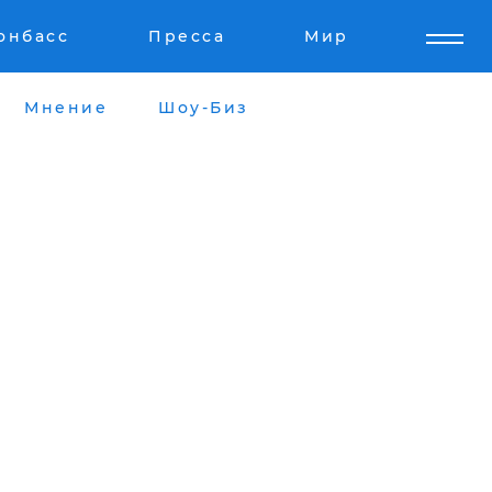
онбасс
Пресса
Мир
Мнение
Шоу-Биз