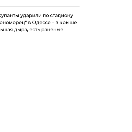
упанты ударили по стадиону
рноморец" в Одессе – в крыше
ьшая дыра, есть раненые