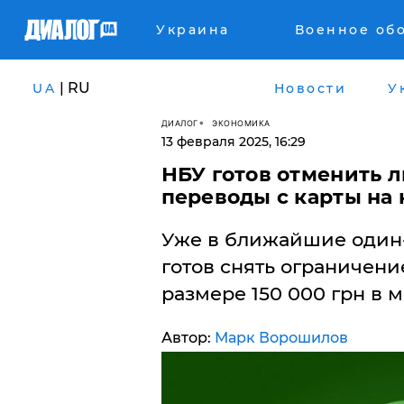
Украина
Военное об
| RU
UA
Новости
У
ДИАЛОГ
ЭКОНОМИКА
13 февраля 2025, 16:29
НБУ готов отменить л
переводы с карты на 
Уже в ближайшие один
готов снять ограничени
размере 150 000 грн в м
Автор:
Марк Ворошилов