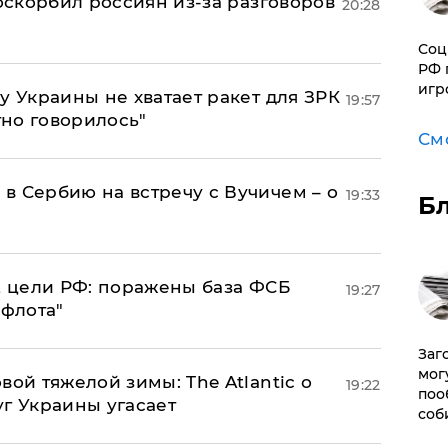
 оскорбил россиян из-за разговоров
20:28
Соц
РФ 
игр
у Украины не хватает ракет для ЗРК
19:57
тно говорилось"
См
в Сербию на встречу с Вучичем – о
19:33
Б
2 цели РФ: поражены база ФСБ
19:27
 флота"
Заг
мог
вой тяжелой зимы: The Atlantic о
19:22
поо
г Украины угасает
соб