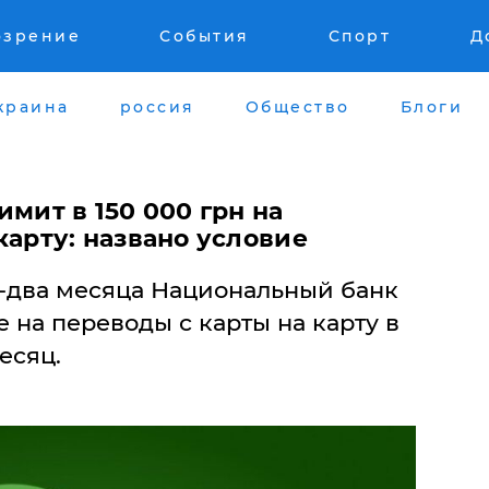
озрение
События
Спорт
Д
краина
россия
Общество
Блоги
имит в 150 000 грн на
карту: названо условие
-два месяца Национальный банк
е на переводы с карты на карту в
есяц.