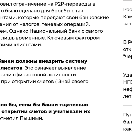
ановил ограничение на P2P-переводы в
Рос
то было сделано для борьбы с так
Кам
нтами, которые передают свои банковские
защ
ения от налогов, теневых операций,
ем. Однако Национальный банк с самого
ры лишь временные. Ключевым фактором
​В 
воими клиентами.
отк
"че
банки должны внедрить систему
клиентов
. Это означает выявление
нализ финансовой активности
Уда
при открытии счетов ("Знай своего
НПЗ
неф
лет
ло бы, если бы банки тщательно
 открытии счетов и учитывали их
Пут
– отметил Пышный.
бал
как