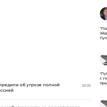
​"По
Эйд
Пут
"Пу
с У
пре
предили об угрозе полной
20:35
оссией