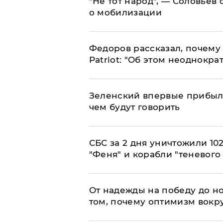
​"Не тот народ", — Соловьев
о мобилизации
Федоров рассказал, почему 
Patriot: "Об этом неоднокра
Зеленский впервые прибыл 
чем будут говорить
СБС за 2 дня уничтожили 10
"Феня" и корабли "теневого
От надежды на победу до но
том, почему оптимизм вокру