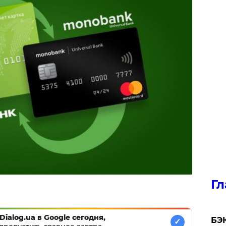
Гл
Dialog.ua в Google сегодня,
​БЭ
✓