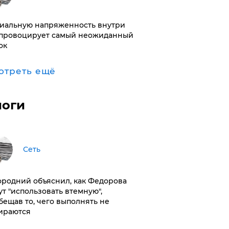
иальную напряженность внутри
провоцирует самый неожиданный
ок
отреть ещё
логи
Сеть
ородний объяснил, как Федорова
ут "использовать втемную",
бещав то, чего выполнять не
ираются