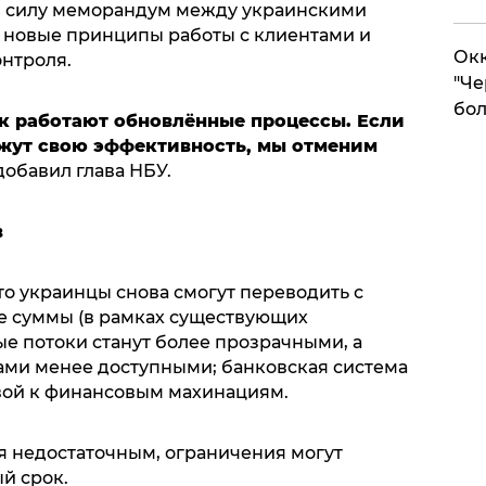
л в силу меморандум между украинскими
 новые принципы работы с клиентами и
Окк
нтроля.
"Че
бол
ак работают обновлённые процессы. Если
ажут свою эффективность, мы отменим
добавил глава НБУ.
в
то украинцы снова смогут переводить с
е суммы (в рамках существующих
е потоки станут более прозрачными, а
ами менее доступными; банковская система
вой к финансовым махинациям.
я недостаточным, ограничения могут
й срок.