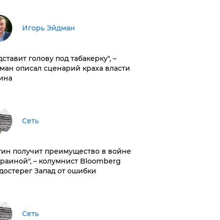
Игорь Эйдман
дставит голову под табакерку", –
ман описал сценарий краха власти
ина
Сеть
тин получит преимущество в войне
краиной", – колумнист Bloomberg
достерег Запад от ошибки
Сеть