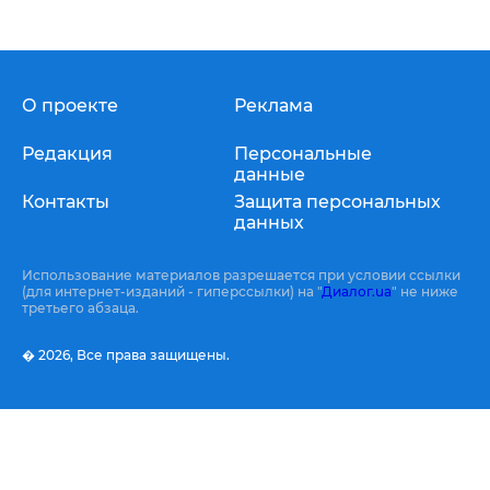
О проекте
Реклама
Редакция
Персональные
данные
Контакты
Защита персональных
данных
Использование материалов разрешается при условии ссылки
(для интернет-изданий - гиперссылки) на "
Диалог.ua
" не ниже
третьего абзаца.
� 2026,
Все права защищены.