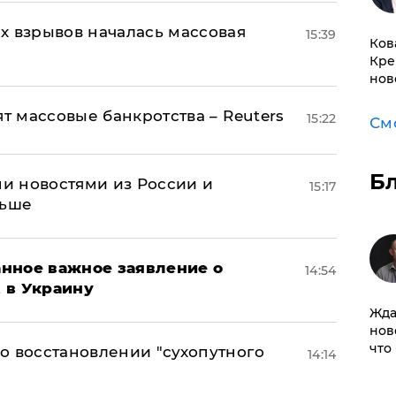
х взрывов началась массовая
15:39
Ков
Кре
нов
ят массовые банкротства – Reuters
15:22
См
Б
и новостями из России и
15:17
льше
нное важное заявление о
14:54
t в Украину
Жда
нов
что
о восстановлении "сухопутного
14:14