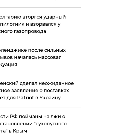
олгарию вторгся ударный
пилотник и взорвался у
ного газопровода
еленджике после сильных
ывов началась массовая
куация
енский сделал неожиданное
ное заявление о поставках
ет для Patriot в Украину
сти РФ пойманы на лжи о
становлении "сухопутного
та" в Крым