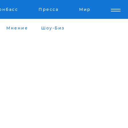
онбасс
Пресса
Мир
Мнение
Шоу-Биз