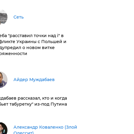
Сеть
ба "расставил точки над і" в
фликте Украины с Польшей и
дупредил о новом витке
ряженности
Айдер Муждабаев
дабаев рассказал, кто и когда
бьет табуретку" из-под Путина
Александр Коваленко (Злой
Одессит)