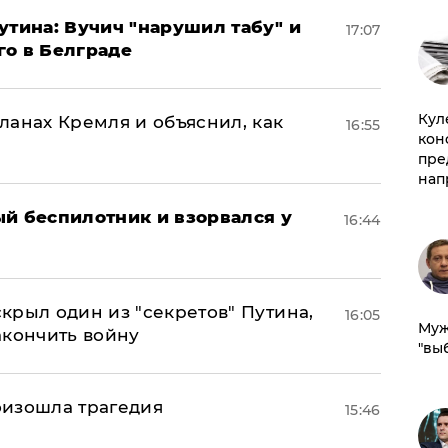
утина: Вучич "нарушил табу" и
17:07
го в Белграде
Куле
ланах Кремля и объяснил, как
16:55
кон
пре
нап
ый беспилотник и взорвался у
16:44
крыл один из "секретов" Путина,
16:05
Муж
акончить войну
"вы
оизошла трагедия
15:46