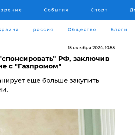
озрение
События
Спорт
Д
краина
россия
Общество
Блоги
15 октября 2024, 10:55
"спонсировать" РФ, заключив
ие с "Газпромом"
анирует еще больше закупить
ии.