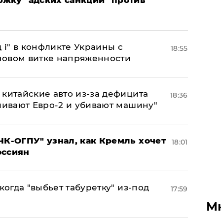
 і" в конфликте Украины с
18:55
новом витке напряженности
китайские авто из-за дефицита
18:36
ливают Евро-2 и убивают машину"
ЧК-ОГПУ" узнал, как Кремль хочет
18:01
оссиян
когда "выбьет табуретку" из-под
17:59
М