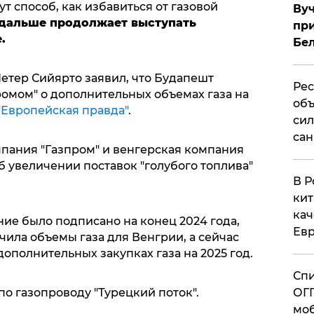
т способ, как избавиться от газовой
Вуч
 дальше продолжает выступать
при
.
Бе
етер Сийярто заявил, что Будапешт
Рес
ромом" о дополнительных объемах газа на
объ
"Европейская правда"
.
сил
сан
мпания "Газпром" и венгерская компания
увеличении поставок "голубого топлива"
В Р
кит
кач
ние было подписано на конец 2024 года,
Евр
ила объемы газа для Венгрии, а сейчас
ополнительных закупках газа на 2025 год.
Спи
по газопроводу "Турецкий поток".
ОГП
моб