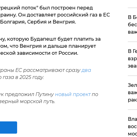
урецкий поток" был построен перед
аину. Он доставляет российский газ в ЕС
В Б
 Болгария, Сербия и Венгрия.
бес
важ
ну, которую Будапешт будет платить за
том, что Венгрия и дальше планирует
В Г
еской зависимости от России.
взр
эва
страны ЕС рассматривают сразу
два
газа в 2025 году.
Зел
важ
ук предложил Путину
новый проект
по
рак
верный морской путь.
Вла
вос
мос