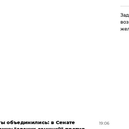
Зад
воз
жел
ы объединились: в Сенате
19:06
ржку "адских санкций" против