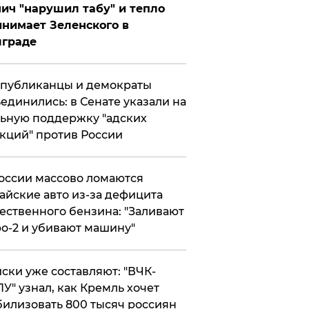
ич "нарушил табу" и тепло
нимает Зеленского в
лграде
публиканцы и демократы
единились: в Сенате указали на
ьную поддержку "адских
кций" против России
оссии массово ломаются
айские авто из-за дефицита
ественного бензина: "Заливают
о-2 и убивают машину"
ски уже составляют: "ВЧК-
У" узнал, как Кремль хочет
илизовать 800 тысяч россиян