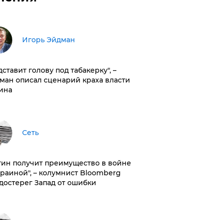
Игорь Эйдман
дставит голову под табакерку", –
ман описал сценарий краха власти
ина
Сеть
тин получит преимущество в войне
краиной", – колумнист Bloomberg
достерег Запад от ошибки