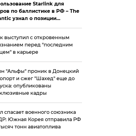
ользование Starlink для
ров по баллистике в РФ – The
antic узнал о позиции
знесмена
к выступил с откровенным
знанием перед "последним
цем" в карьере
н "Альфы" проник в Донецкий
опорт и сжег "Шахед" еще до
уска: опубликованы
склюзивные кадры
ул спасает военного союзника
Р: Южная Корея отправила РФ
тысяч тонн авиатоплива