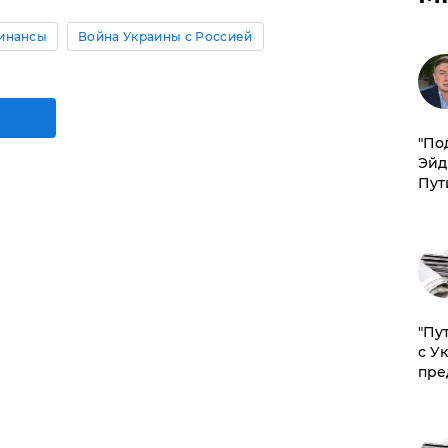
инансы
Война Украины с Россией
​"По
Эйд
Пут
"Пу
с У
пре