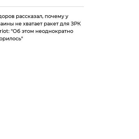
оров рассказал, почему у
аины не хватает ракет для ЗРК
riot: "Об этом неоднократно
орилось"