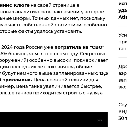
исп
Янис Клюге
на своей странице в
уда
ковал аналитическое заключение, которое
Atl
ьные цифры. Точных данных нет, поскольку
би
ую часть собственной статистики, особенно
оторые факты удалось установить.
Уси
при
 2024 года Россия уже
потратила на "СВО"
тан
а 36% больше, чем в прошлом году. Секретные
вооружений) особенно высоки, подчеркивает
Дро
ции последних лет сохранятся, общие
ду будут немного выше запланированных:
13,3
аэр
8 триллиона.
Цена военной техники для
зап
имер, цена танка увеличивается быстрее,
эк
больше танков приходится строить с нуля, а
​Се
КНД
30 