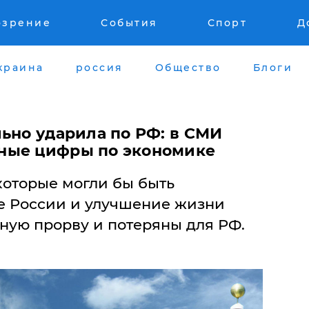
озрение
События
Спорт
Д
краина
россия
Общество
Блоги
ьно ударила по РФ: в СМИ
ные цифры по экономике
 которые могли бы быть
е России и улучшение жизни
ную прорву и потеряны для РФ.