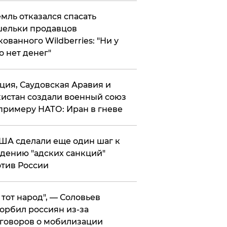
мль отказался спасать
ельки продавцов
кованного Wildberries: "Ни у
о нет денег"
ция, Саудовская Аравия и
истан создали военный союз
примеру НАТО: Иран в гневе
ША сделали еще один шаг к
дению "адских санкций"
тив России
е тот народ", — Соловьев
орбил россиян из-за
говоров о мобилизации