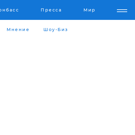
онбасс
Пресса
Мир
Мнение
Шоу-Биз