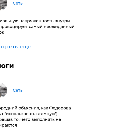
Сеть
иальную напряженность внутри
провоцирует самый неожиданный
ок
отреть ещё
логи
Сеть
ородний объяснил, как Федорова
ут "использовать втемную",
бещав то, чего выполнять не
ираются