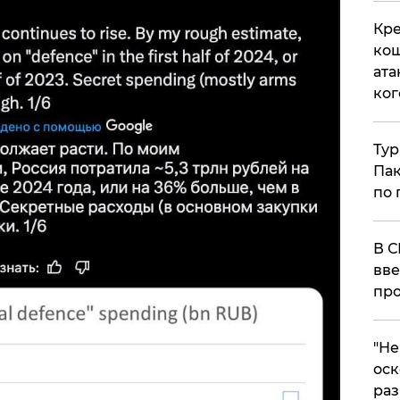
Кре
кош
ата
ког
Тур
Пак
по 
В С
вве
про
​"Н
оск
раз