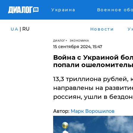
Украина
Военное об
| RU
UA
Новости
У
ДИАЛОГ
ЭКОНОМИКА
15 сентября 2024, 15:47
Война с Украиной бол
попали ошеломитель
13,3 триллиона рублей,
направлены на развити
россиян, ушли в бездон
Автор:
Марк Ворошилов