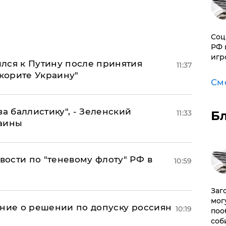
Соц
РФ 
игр
лся к Путину после принятия
11:37
окорите Украину"
См
за баллистику", - Зеленский
Б
11:33
раины
ости по "теневому флоту" РФ в
10:59
Заг
мог
ение о решении по допуску россиян
10:19
поо
соб