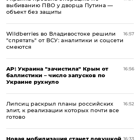
выбиванию ПВО у дворца Путина —
объект без защиты
Wildberries во Владивостоке решили
16:57
"спрятать" от ВСУ: аналитики и соцсети
смеются
AP: Украина "зачистила" Крым от
16:56
баллистики – число запусков по
Украине рухнуло
Липсиц раскрыл планы российских
16:52
элит, к реализации которых почти все
готово
​Новая мобилизация станет ловушкой
16:33