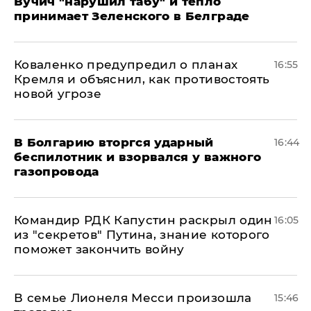
Вучич "нарушил табу" и тепло
принимает Зеленского в Белграде
Коваленко предупредил о планах
16:55
Кремля и объяснил, как противостоять
новой угрозе
В Болгарию вторгся ударный
16:44
беспилотник и взорвался у важного
газопровода
Командир РДК Капустин раскрыл один
16:05
из "секретов" Путина, знание которого
поможет закончить войну
В семье Лионеля Месси произошла
15:46