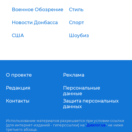
Военное Обозрение
Стиль
Новости Донбасса
Спорт
США
Шоубиз
О проекте
Реклама
Редакция
Персональные
данные
Контакты
Защита персональных
данных
Использование материалов разрешается при условии ссылки
(для интернет-изданий - гиперссылки) на "
Диалог.ua
" не ниже
третьего абзаца.