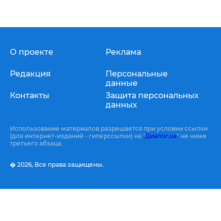
О проекте
Реклама
Редакция
Персональные
данные
Контакты
Защита персональных
данных
Использование материалов разрешается при условии ссылки
(для интернет-изданий - гиперссылки) на "
Диалог.ua
" не ниже
третьего абзаца.
� 2026,
Все права защищены.