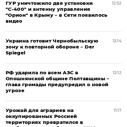
ГУР уничтожило две установки
12:52
"С‑400" и антенну управления
"Орион" в Крыму – в Сети появилось
видео
Украина готовит Чернобыльскую
12:14
зону к повторной обороне – Der
Spiegel
РФ ударила по всем АЗС в
12:12
Опошнянской общине Полтавщины –
глава громады предупредил о новой
угрозе
Урожай для аграриев на
11:17
оккупированных Россией
территориях превратился в