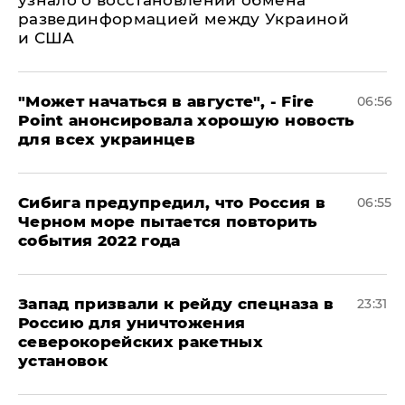
узнало о восстановлении обмена
развединформацией между Украиной
и США
"Может начаться в августе", - Fire
06:56
Point анонсировала хорошую новость
для всех украинцев
Сибига предупредил, что Россия в
06:55
Черном море пытается повторить
события 2022 года
Запад призвали к рейду спецназа в
23:31
Россию для уничтожения
северокорейских ракетных
установок