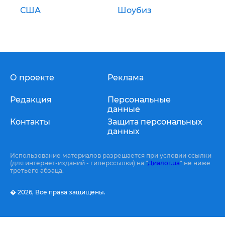
США
Шоубиз
О проекте
Реклама
Редакция
Персональные
данные
Контакты
Защита персональных
данных
Использование материалов разрешается при условии ссылки
(для интернет-изданий - гиперссылки) на "
Диалог.ua
" не ниже
третьего абзаца.
� 2026,
Все права защищены.