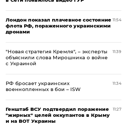
в Сети появилось видео ГУР
Лондон показал плачевное состояние
11:54
флота РФ, пораженного украинскими
дронами
"Новая стратегия Кремля", – эксперты
11:39
объяснили слова Мирошника о войне
с Украиной
РФ бросает украинских
11:34
военнопленных в бои – ISW
Генштаб ВСУ подтвердил поражение
11:27
"жирных" целей оккупантов в Крыму
и на ВОТ Украины