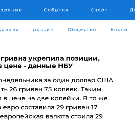
озрение
События
Спорт
Д
краина
россия
Общество
Блоги
: гривна укрепила позиции,
в цене - данные НБУ
понедельника за один доллар США
ть 26 гривен 75 копеек. Таким
 в цене на две копейки. В то же
 евро составила 29 гривен 17
а европейская валюта стоила 29