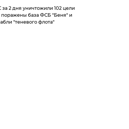
 за 2 дня уничтожили 102 цели
 поражены база ФСБ "Беня" и
абли "теневого флота"