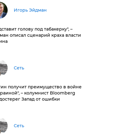
Игорь Эйдман
дставит голову под табакерку", –
ман описал сценарий краха власти
ина
Сеть
тин получит преимущество в войне
краиной", – колумнист Bloomberg
достерег Запад от ошибки
Сеть