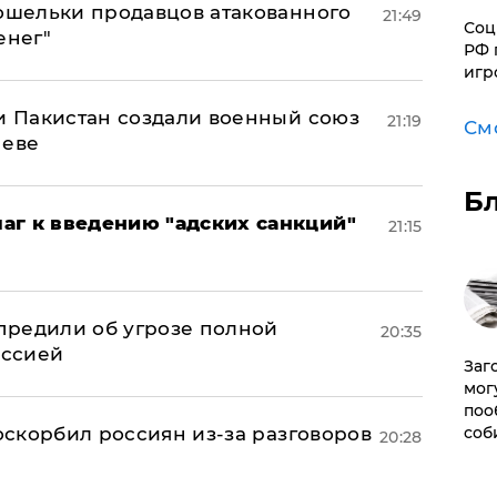
кошельки продавцов атакованного
21:49
Соц
енег"
РФ 
игр
 и Пакистан создали военный союз
21:19
См
неве
Б
аг к введению "адских санкций"
21:15
предили об угрозе полной
20:35
оссией
Заг
мог
поо
соб
 оскорбил россиян из-за разговоров
20:28