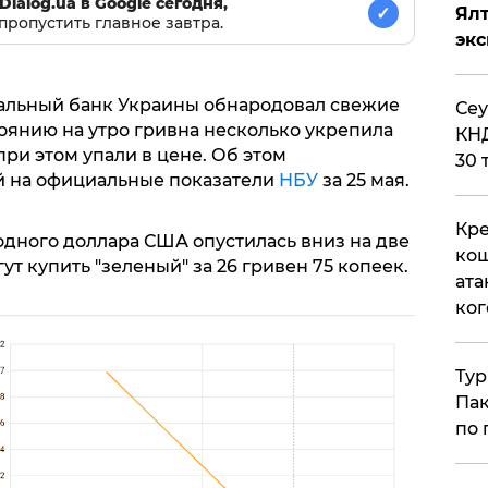
Dialog.ua в Google сегодня,
✓
Ял
пропустить главное завтра.
эк
нальный банк Украины обнародовал свежие
​Се
тоянию на утро гривна несколько укрепила
КНД
при этом упали в цене. Об этом
30 
й на официальные показатели
НБУ
за 25 мая.
Кре
одного доллара США опустилась вниз на две
кош
т купить "зеленый" за 26 гривен 75 копеек.
ата
ког
Тур
Пак
по 