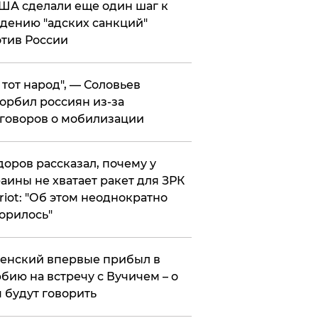
ША сделали еще один шаг к
дению "адских санкций"
тив России
е тот народ", — Соловьев
орбил россиян из-за
говоров о мобилизации
оров рассказал, почему у
аины не хватает ракет для ЗРК
riot: "Об этом неоднократно
орилось"
енский впервые прибыл в
бию на встречу с Вучичем – о
 будут говорить