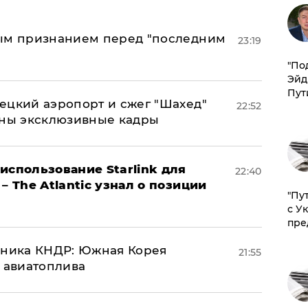
ным признанием перед "последним
23:19
​"По
Эйд
Пут
ецкий аэропорт и сжег "Шахед"
22:52
аны эксклюзивные кадры
использование Starlink для
22:40
– The Atlantic узнал о позиции
"Пу
с У
пре
юзника КНДР: Южная Корея
21:55
н авиатоплива