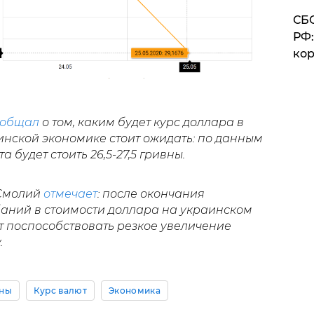
СБС
РФ:
кор
ообщал
о том, каким будет курс доллара в
аинской экономике стоит ожидать: по данным
 будет стоить 26,5-27,5 гривны.
 Смолий
отмечает
: после окончания
баний в стоимости доллара на украинском
т поспособствовать резкое увеличение
.
ины
Курс валют
Экономика