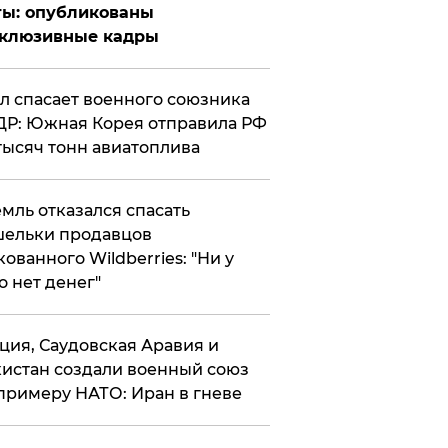
ты: опубликованы
склюзивные кадры
ул спасает военного союзника
Р: Южная Корея отправила РФ
тысяч тонн авиатоплива
мль отказался спасать
ельки продавцов
кованного Wildberries: "Ни у
о нет денег"
ция, Саудовская Аравия и
истан создали военный союз
примеру НАТО: Иран в гневе