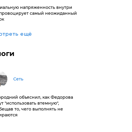
иальную напряженность внутри
провоцирует самый неожиданный
ок
отреть ещё
логи
Сеть
ородний объяснил, как Федорова
ут "использовать втемную",
бещав то, чего выполнять не
ираются