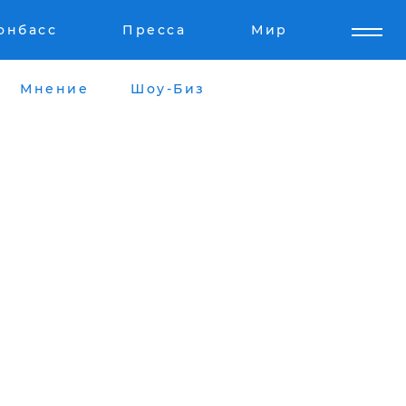
онбасс
Пресса
Мир
Мнение
Шоу-Биз