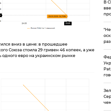
В С
вве
про
​"Н
оск
раз
тился вниз в цене: в прошедшее
го Союза стоила 29 гривен 46 копеек, а уже
ь одного евро на украинском рынке
Фед
Укр
Pat
гов
Зел
Сер
чем