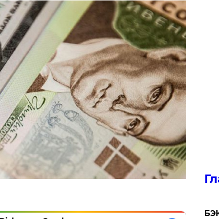
Гл
​БЭ