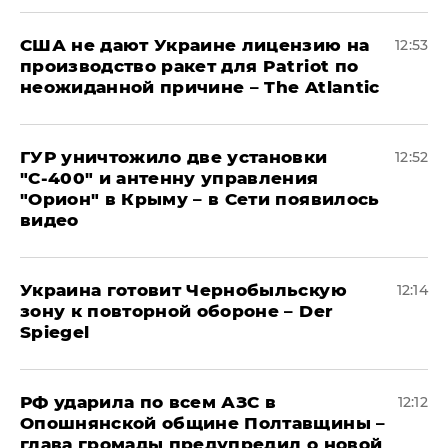
США не дают Украине лицензию на
12:53
производство ракет для Patriot по
неожиданной причине – The Atlantic
ГУР уничтожило две установки
12:52
"С‑400" и антенну управления
"Орион" в Крыму – в Сети появилось
видео
Украина готовит Чернобыльскую
12:14
зону к повторной обороне – Der
Spiegel
РФ ударила по всем АЗС в
12:12
Опошнянской общине Полтавщины –
глава громады предупредил о новой