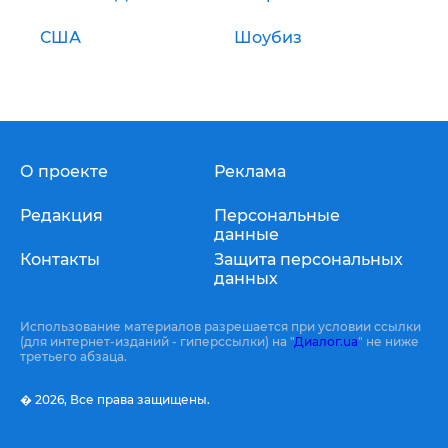
США
Шоубиз
О проекте
Реклама
Редакция
Персональные
данные
Контакты
Защита персональных
данных
Использование материалов разрешается при условии ссылки
(для интернет-изданий - гиперссылки) на "
Диалог.ua
" не ниже
третьего абзаца.
� 2026,
Все права защищены.