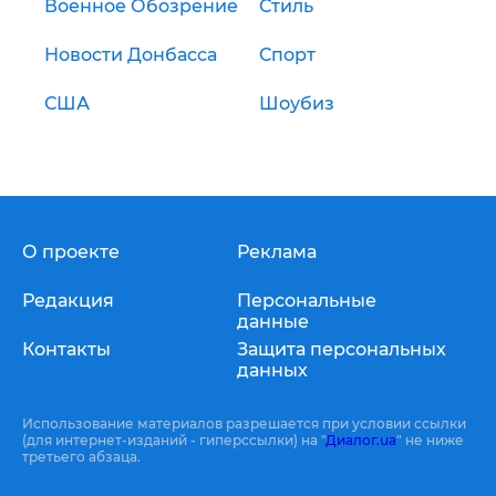
Военное Обозрение
Стиль
Новости Донбасса
Спорт
США
Шоубиз
О проекте
Реклама
Редакция
Персональные
данные
Контакты
Защита персональных
данных
Использование материалов разрешается при условии ссылки
(для интернет-изданий - гиперссылки) на "
Диалог.ua
" не ниже
третьего абзаца.