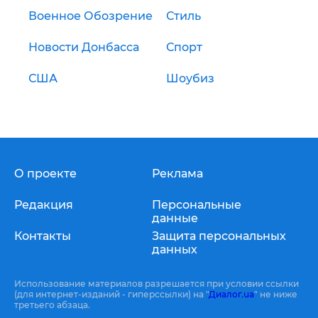
Военное Обозрение
Стиль
Новости Донбасса
Спорт
США
Шоубиз
О проекте
Реклама
Редакция
Персональные
данные
Контакты
Защита персональных
данных
Использование материалов разрешается при условии ссылки
(для интернет-изданий - гиперссылки) на "
Диалог.ua
" не ниже
третьего абзаца.