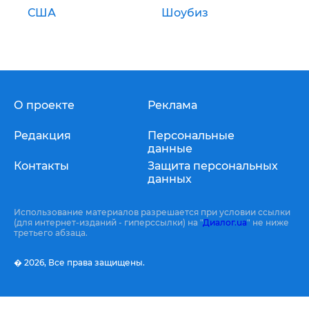
США
Шоубиз
О проекте
Реклама
Редакция
Персональные
данные
Контакты
Защита персональных
данных
Использование материалов разрешается при условии ссылки
(для интернет-изданий - гиперссылки) на "
Диалог.ua
" не ниже
третьего абзаца.
� 2026,
Все права защищены.