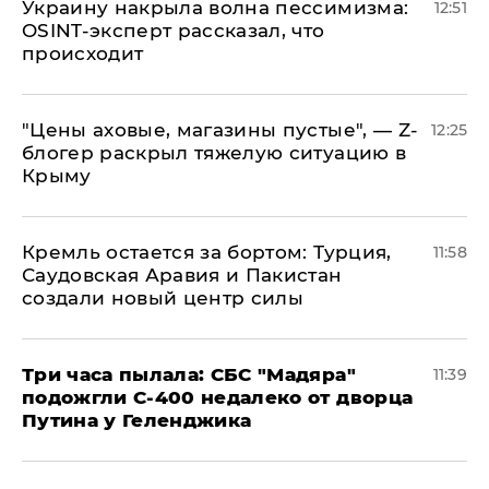
​Украину накрыла волна пессимизма:
12:51
OSINT-эксперт рассказал, что
происходит
​"Цены аховые, магазины пустые", — Z-
12:25
блогер раскрыл тяжелую ситуацию в
Крыму
​Кремль остается за бортом: Турция,
11:58
Саудовская Аравия и Пакистан
создали новый центр силы
Три часа пылала: СБС "Мадяра"
11:39
подожгли С-400 недалеко от дворца
Путина у Геленджика