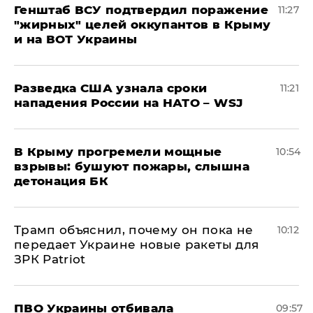
Генштаб ВСУ подтвердил поражение
11:27
"жирных" целей оккупантов в Крыму
и на ВОТ Украины
Разведка США узнала сроки
11:21
нападения России на НАТО – WSJ
В Крыму прогремели мощные
10:54
взрывы: бушуют пожары, слышна
детонация БК
Трамп объяснил, почему он пока не
10:12
передает Украине новые ракеты для
ЗРК Patriot
ПВО Украины отбивала
09:57