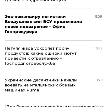
Экс-командиру логистики
11:09
Воздушных сил ВСУ предъявили
новое подозрение – Офис
Генпрокурора
Летняя жара ускоряет порчу
10:35
продуктов: какие ошибки могут
привести к отравлению –
Госпродпотребслужба
Украинские десантники начали
10:29
воевать на итальянских боевых
машинах Puma
"Для России аннексия Крыма потеряла
09:44