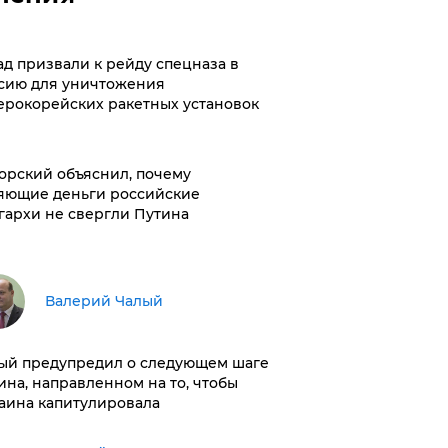
ад призвали к рейду спецназа в
сию для уничтожения
ерокорейских ракетных установок
орский объяснил, почему
яющие деньги российские
гархи не свергли Путина
Валерий Чалый
ый предупредил о следующем шаге
ина, направленном на то, чтобы
аина капитулировала