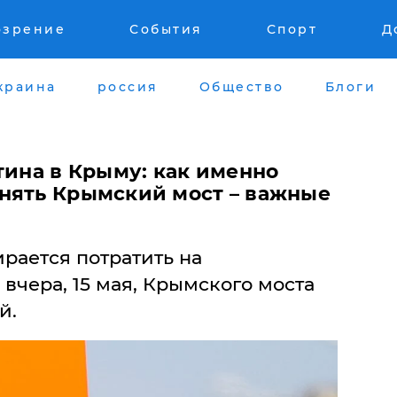
озрение
События
Спорт
Д
краина
россия
Общество
Блоги
тина в Крыму: как именно
нять Крымский мост – важные
ирается потратить на
 вчера, 15 мая, Крымского моста
й.