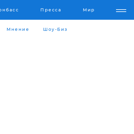
онбасс
Пресса
Мир
Мнение
Шоу-Биз