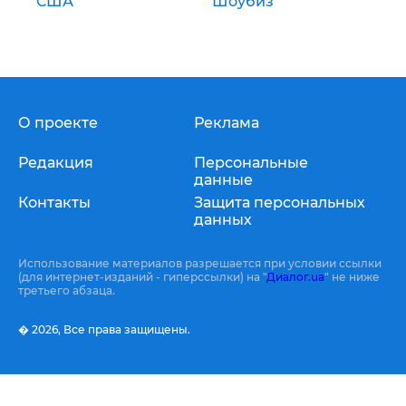
США
Шоубиз
О проекте
Реклама
Редакция
Персональные
данные
Контакты
Защита персональных
данных
Использование материалов разрешается при условии ссылки
(для интернет-изданий - гиперссылки) на "
Диалог.ua
" не ниже
третьего абзаца.
� 2026,
Все права защищены.