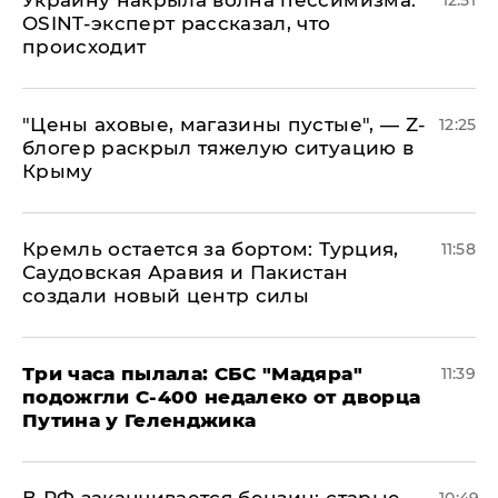
​Украину накрыла волна пессимизма:
12:51
OSINT-эксперт рассказал, что
происходит
​"Цены аховые, магазины пустые", — Z-
12:25
блогер раскрыл тяжелую ситуацию в
Крыму
​Кремль остается за бортом: Турция,
11:58
Саудовская Аравия и Пакистан
создали новый центр силы
Три часа пылала: СБС "Мадяра"
11:39
подожгли С-400 недалеко от дворца
Путина у Геленджика