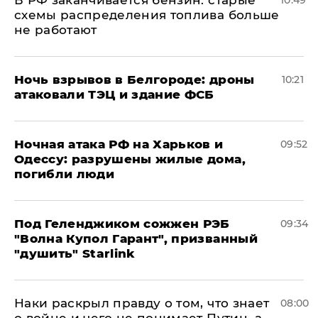
​В РФ заканчивается бензин: старые
10:49
схемы распределения топлива больше
не работают
​Ночь взрывов в Белгороде: дроны
10:21
атаковали ТЭЦ и здание ФСБ
​Ночная атака РФ на Харьков и
09:52
Одессу: разрушены жилые дома,
погибли люди
Под Геленджиком сожжен РЭБ
09:34
"Волна Купол Гарант", призванный
"душить" Starlink
Наки раскрыл правду о том, что знает
08:00