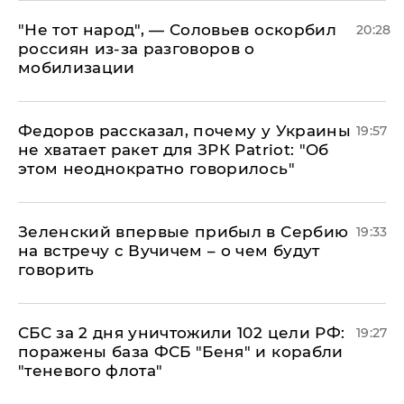
​"Не тот народ", — Соловьев оскорбил
20:28
россиян из-за разговоров о
мобилизации
Федоров рассказал, почему у Украины
19:57
не хватает ракет для ЗРК Patriot: "Об
этом неоднократно говорилось"
Зеленский впервые прибыл в Сербию
19:33
на встречу с Вучичем – о чем будут
говорить
СБС за 2 дня уничтожили 102 цели РФ:
19:27
поражены база ФСБ "Беня" и корабли
"теневого флота"