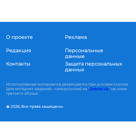
О проекте
Реклама
Редакция
Персональные
данные
Контакты
Защита персональных
данных
Использование материалов разрешается при условии ссылки
(для интернет-изданий - гиперссылки) на "
Диалог.ua
" не ниже
третьего абзаца.
� 2026,
Все права защищены.