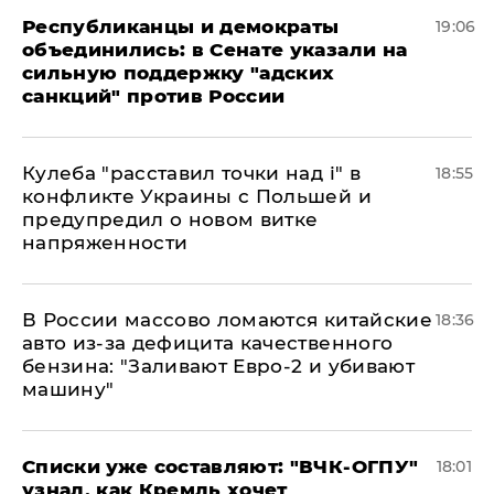
Республиканцы и демократы
19:06
объединились: в Сенате указали на
сильную поддержку "адских
санкций" против России
Кулеба "расставил точки над і" в
18:55
конфликте Украины с Польшей и
предупредил о новом витке
напряженности
В России массово ломаются китайские
18:36
авто из-за дефицита качественного
бензина: "Заливают Евро-2 и убивают
машину"
Списки уже составляют: "ВЧК-ОГПУ"
18:01
узнал, как Кремль хочет