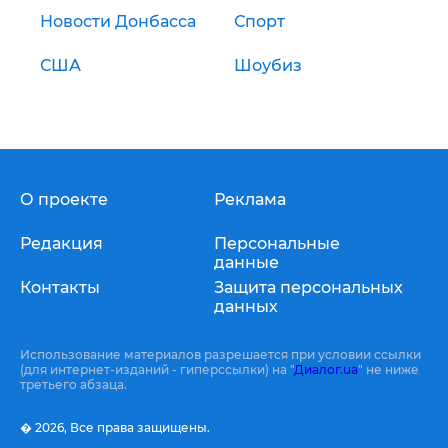
Новости Донбасса
Спорт
США
Шоубиз
О проекте
Реклама
Редакция
Персональные
данные
Контакты
Защита персональных
данных
Использование материалов разрешается при условии ссылки
(для интернет-изданий - гиперссылки) на "
Диалог.ua
" не ниже
третьего абзаца.
� 2026,
Все права защищены.