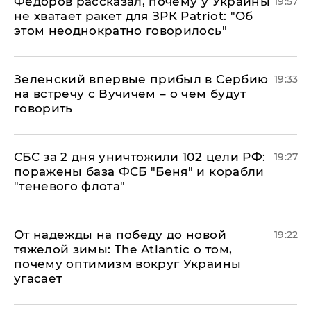
Федоров рассказал, почему у Украины
19:57
не хватает ракет для ЗРК Patriot: "Об
этом неоднократно говорилось"
Зеленский впервые прибыл в Сербию
19:33
на встречу с Вучичем – о чем будут
говорить
СБС за 2 дня уничтожили 102 цели РФ:
19:27
поражены база ФСБ "Беня" и корабли
"теневого флота"
От надежды на победу до новой
19:22
тяжелой зимы: The Atlantic о том,
почему оптимизм вокруг Украины
угасает