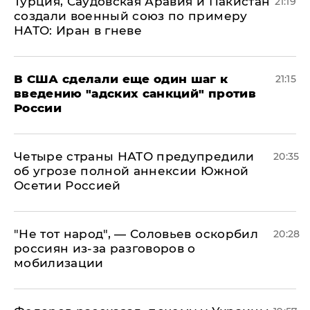
Турция, Саудовская Аравия и Пакистан
21:19
создали военный союз по примеру
НАТО: Иран в гневе
В США сделали еще один шаг к
21:15
введению "адских санкций" против
России
Четыре страны НАТО предупредили
20:35
об угрозе полной аннексии Южной
Осетии Россией
​"Не тот народ", — Соловьев оскорбил
20:28
россиян из-за разговоров о
мобилизации