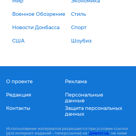
Мир
Экономика
Военное Обозрение
Стиль
Новости Донбасса
Спорт
США
Шоубиз
О проекте
Реклама
Редакция
Персональные
данные
Контакты
Защита персональных
данных
Использование материалов разрешается при условии ссылки
(для интернет-изданий - гиперссылки) на "
Диалог.ua
" не ниже