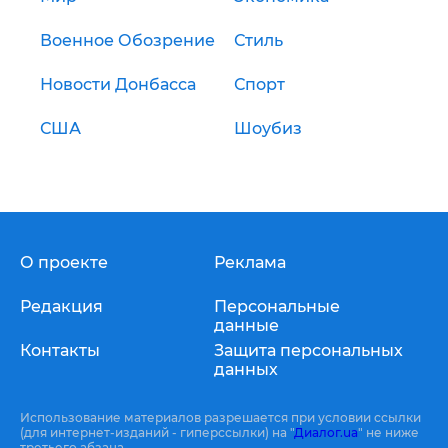
Военное Обозрение
Стиль
Новости Донбасса
Спорт
США
Шоубиз
О проекте
Реклама
Редакция
Персональные
данные
Контакты
Защита персональных
данных
Использование материалов разрешается при условии ссылки
(для интернет-изданий - гиперссылки) на "
Диалог.ua
" не ниже
третьего абзаца.