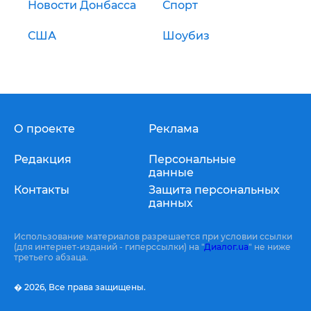
Новости Донбасса
Спорт
США
Шоубиз
О проекте
Реклама
Редакция
Персональные
данные
Контакты
Защита персональных
данных
Использование материалов разрешается при условии ссылки
(для интернет-изданий - гиперссылки) на "
Диалог.ua
" не ниже
третьего абзаца.
� 2026,
Все права защищены.