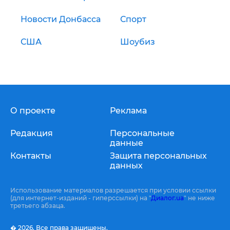
Новости Донбасса
Спорт
США
Шоубиз
О проекте
Реклама
Редакция
Персональные
данные
Контакты
Защита персональных
данных
Использование материалов разрешается при условии ссылки
(для интернет-изданий - гиперссылки) на "
Диалог.ua
" не ниже
третьего абзаца.
� 2026,
Все права защищены.