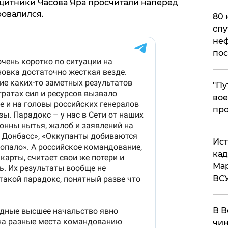
защитники Часова Яра просчитали наперед
ровалился.
80 
спу
неф
пос
​"П
вое
про
​Ис
кад
Мар
ВС
В В
чин