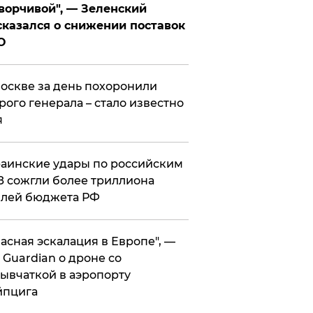
ворчивой", — Зеленский
казался о снижении поставок
О
оскве за день похоронили
рого генерала – стало известно
я
аинские удары по российским
 сожгли более триллиона
блей бюджета РФ
асная эскалация в Европе", —
 Guardian о дроне со
ывчаткой в аэропорту
йпцига