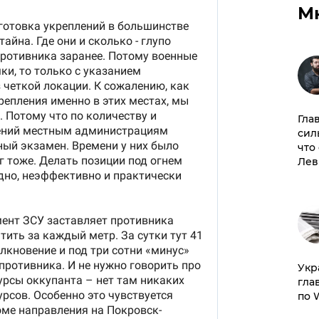
М
Гла
сил
что
Лев
​Ук
гла
по 