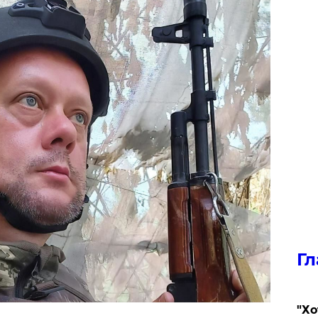
Гл
​"Х