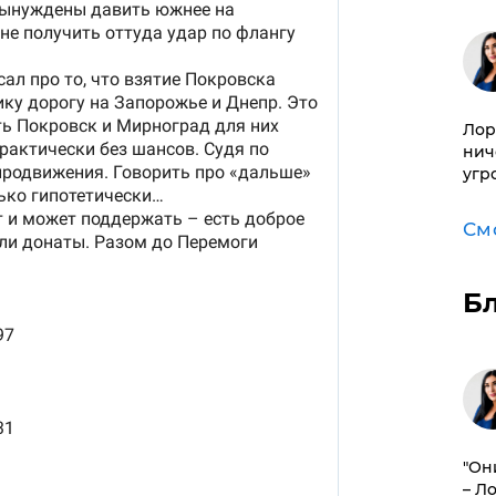
Лор
нич
угр
См
Б
"Он
– Л