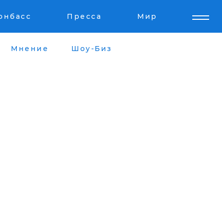
онбасс
Пресса
Мир
Мнение
Шоу-Биз