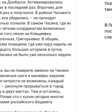
Укр
там
​В 
пос
сле