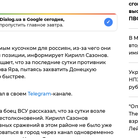
сго
выс
ПВ
Dialog.ua в Google сегодня,
✓
пропустить главное завтра.
В М
вто
ым кусочком для россиян, из-за чего они
им
 позиции, информирует Кирилл Сазонов.
ает, что за последние сутки противник
ва Яра, пытаясь захватить Донецкую
Укр
 быстрее.
НПЗ
ру
ал в своем
Telegram
-канале.
"Оп
 боец ВСУ рассказал, что за сутки возле
The
естолконовений. Кирилл Сазонов
взр
ивных сражений в этом районе не было уже
Ле
рваться в город через канал одновременно