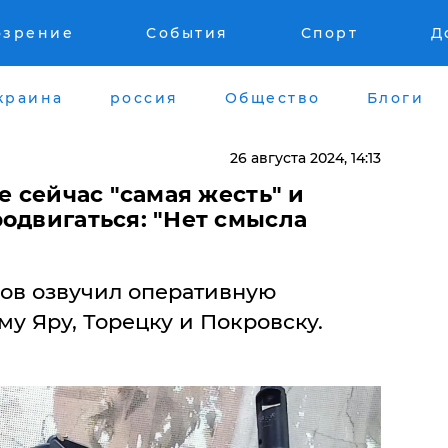
озрение
События
Спорт
Д
краина
россия
Общество
Блоги
26 августа 2024, 14:13
е сейчас "самая жесть" и
одвигаться: "Нет смысла
ов озвучил оперативную
у Яру, Торецку и Покровску.