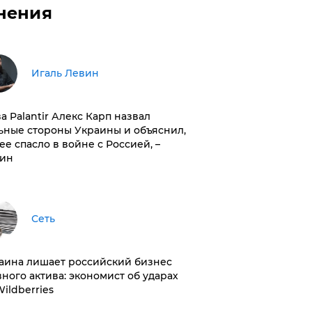
нения
Игаль Левин
ва Palantir Алекс Карп назвал
ьные стороны Украины и объяснил,
 ее спасло в войне с Россией, –
ин
Сеть
раина лишает российский бизнес
вного актива: экономист об ударах
Wildberries