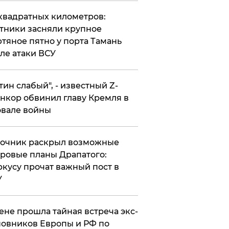
квадратных километров:
тники засняли крупное
тяное пятно у порта Тамань
ле атаки ВСУ
утин слабый", - известный Z-
нкор обвинил главу Кремля в
вале войны
точник раскрыл возможные
ровые планы Драпатого:
кусу прочат важный пост в
У
ене прошла тайная встреча экс-
овников Европы и РФ по