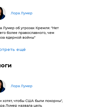
​Лора Лумер
а Лумер об угрозах Кремля: "Нет
его более православного, чем
оза ядерной войны"
отреть ещё
логи
​Лора Лумер
и хотят, чтобы США были покорны",
ора Лумер назвала цель