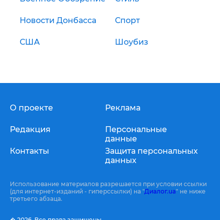
Новости Донбасса
Спорт
США
Шоубиз
О проекте
Реклама
Редакция
Персональные
данные
Контакты
Защита персональных
данных
Использование материалов разрешается при условии ссылки
(для интернет-изданий - гиперссылки) на "
Диалог.ua
" не ниже
третьего абзаца.
� 2026,
Все права защищены.