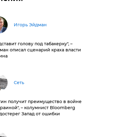
Игорь Эйдман
дставит голову под табакерку", –
ман описал сценарий краха власти
ина
Сеть
тин получит преимущество в войне
краиной", – колумнист Bloomberg
достерег Запад от ошибки