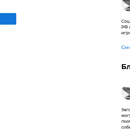
Соц
РФ 
игр
См
Б
Заг
мог
поо
соб