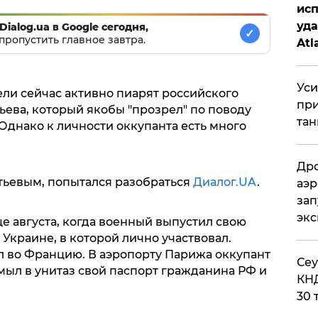
исп
уда
Dialog.ua в Google сегодня,
✓
пропустить главное завтра.
Atl
би
Уси
ли сейчас активно пиарят российского
при
ева, который якобы "прозрел" по поводу
тан
 Однако к личности оккупанта есть много
Дро
атьевым, попытался разобраться
Диалог.UA
.
аэр
зап
эк
е августа, когда военный выпустил свою
 Украине, в которой лично участвовал.
л во Францию. В аэропорту Парижа оккупант
​Се
мыл в унитаз свой паспорт гражданина РФ и
КНД
30 