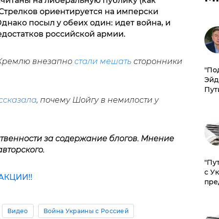
считаны на либеральную публику (как
а Стрелков ориентируется на имперски
днако посыл у обеих один: идет война, и
едостатков российской армии.
 Кремлю внезапно
стали мешать
сторонники
​"По
Эйд
Пут
ссказала
, почему Шойгу в немилости у
ственности за содержание блогов. Мнение
авторского.
"Пу
с У
КЦИИ!!
пре
Видео
Война Украины с Россией