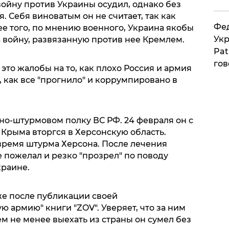
войну против Украины осудил, однако без
. Себя виноватым он не считает, так как
Фед
ее того, по мнению военного, Украина якобы
Укр
а войну, развязанную против нее Кремлем.
Pat
гов
это жалобы на то, как плохо Россия и армия
, как все "прогнило" и коррумпировано в
но-штурмовом полку ВС РФ. 24 февраля он с
Крыма вторгся в Херсонскую область.
время штурма Херсона. После лечения
е пожелал и резко "прозрел" по поводу
краине.
же после публикации своей
 армию" книги "ZOV". Уверяет, что за ним
ем не менее выехать из страны он сумел без