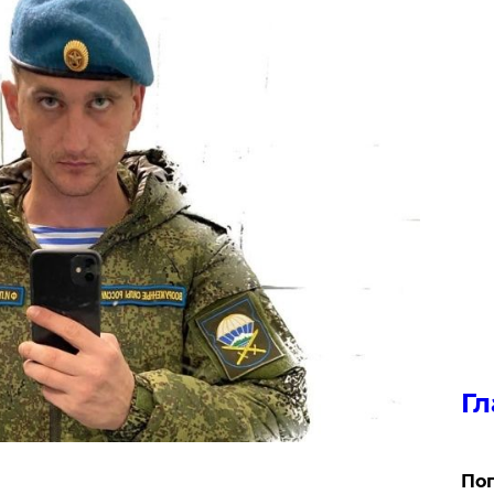
Гл
Поп