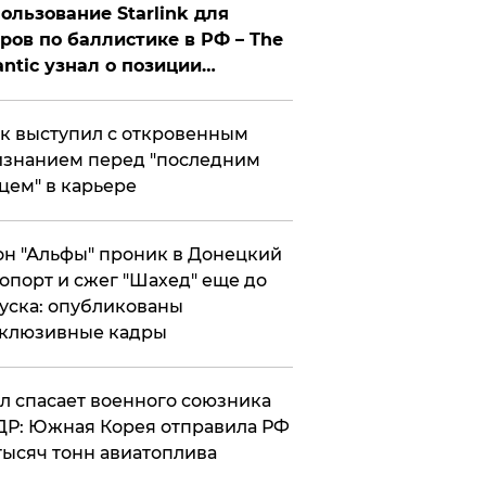
ользование Starlink для
ров по баллистике в РФ – The
antic узнал о позиции
знесмена
к выступил с откровенным
знанием перед "последним
цем" в карьере
н "Альфы" проник в Донецкий
опорт и сжег "Шахед" еще до
уска: опубликованы
склюзивные кадры
ул спасает военного союзника
Р: Южная Корея отправила РФ
тысяч тонн авиатоплива