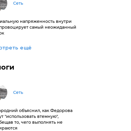
Сеть
иальную напряженность внутри
провоцирует самый неожиданный
ок
отреть ещё
логи
Сеть
ородний объяснил, как Федорова
ут "использовать втемную",
бещав то, чего выполнять не
ираются