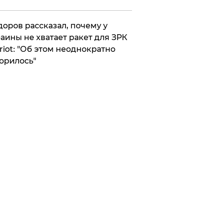
оров рассказал, почему у
аины не хватает ракет для ЗРК
riot: "Об этом неоднократно
орилось"