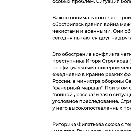
особых проблем. Ситуация бол
Важно понимать контекст прои
обострилась давняя война меж
чекистами и военными. Они об
сегодня пытаются друг на друга
Это обострение конфликта чет
преступника Игоря Стрелкова (
неофициальным спикером чеки
ежедневно в крайне резких фо
России, а министра обороны С
"фанерный маршал". При этом 
"войной", рассказывая о ситуац
уголовное преследование. Стре
у него высокопоставленных по
Риторика Филатьева схожа с тем