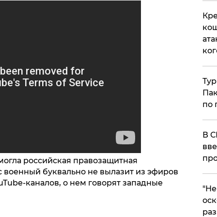
Кре
кош
ата
ког
Тур
Пак
по 
В С
вве
про
омогла российская правозащитная
с военный буквально не вылазит из эфиров
Tube-каналов, о нем говорят западные
​"Н
.
оск
раз