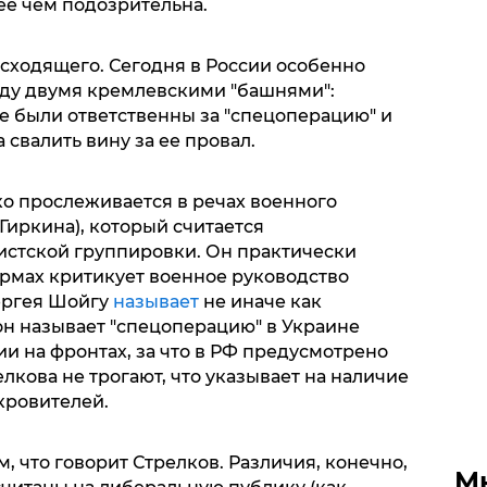
ее чем подозрительна.
сходящего. Сегодня в России особенно
ду двумя кремлевскими "башнями":
е были ответственны за "спецоперацию" и
 свалить вину за ее провал.
ко прослеживается в речах военного
Гиркина), который считается
стской группировки. Он практически
рмах критикует военное руководство
ергея Шойгу
называет
не иначе как
он называет "спецоперацию" в Украине
ии на фронтах, за что в РФ предусмотрено
лкова не трогают, что указывает на наличие
кровителей.
, что говорит Стрелков. Различия, конечно,
М