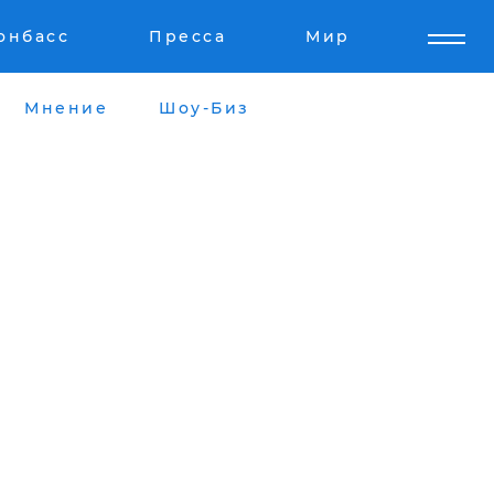
онбасс
Пресса
Мир
Мнение
Шоу-Биз