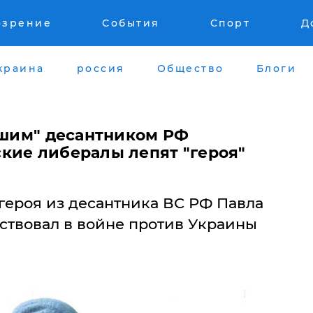
озрение
События
Спорт
Д
краина
россия
Общество
Блоги
евшим" десантником РФ
кие либералы лепят "героя"
героя из десантника ВС РФ Павла
ствовал в войне против Украины