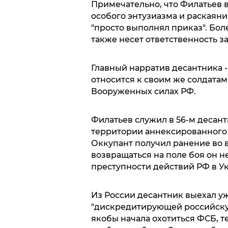
Примечательно, что Филатьев 
особого энтузиазма и раскаяния
"просто выполнял приказ". Бол
также несет ответственность з
Главный нарратив десантника - 
относится к своим же солдатам
Вооруженных силах РФ.
Филатьев служил в 56-м десант
территории аннексированного 
Оккупант получил ранение во 
возвращаться на поле боя он н
преступности действий РФ в У
Из России десантник выехал у
"дискредитирующей российскую
якобы начала охотиться ФСБ, т