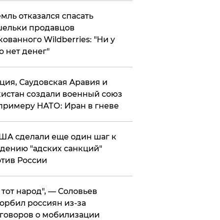
мль отказался спасать
ельки продавцов
кованного Wildberries: "Ни у
о нет денег"
ция, Саудовская Аравия и
истан создали военный союз
примеру НАТО: Иран в гневе
ША сделали еще один шаг к
дению "адских санкций"
тив России
е тот народ", — Соловьев
орбил россиян из-за
говоров о мобилизации