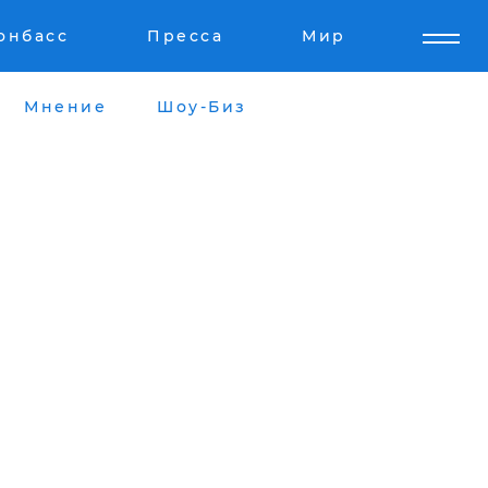
онбасс
Пресса
Мир
Мнение
Шоу-Биз