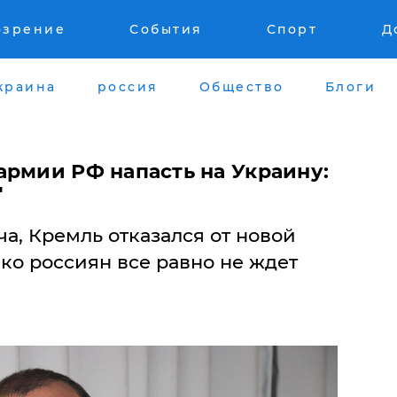
озрение
События
Спорт
Д
краина
россия
Общество
Блоги
армии РФ напасть на Украину:
"
, Кремль отказался от новой
ко россиян все равно не ждет