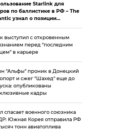
ользование Starlink для
ров по баллистике в РФ – The
antic узнал о позиции
знесмена
к выступил с откровенным
знанием перед "последним
цем" в карьере
н "Альфы" проник в Донецкий
опорт и сжег "Шахед" еще до
уска: опубликованы
склюзивные кадры
ул спасает военного союзника
Р: Южная Корея отправила РФ
тысяч тонн авиатоплива