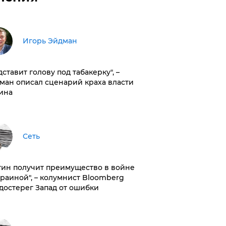
Игорь Эйдман
дставит голову под табакерку", –
ман описал сценарий краха власти
ина
Сеть
тин получит преимущество в войне
краиной", – колумнист Bloomberg
достерег Запад от ошибки