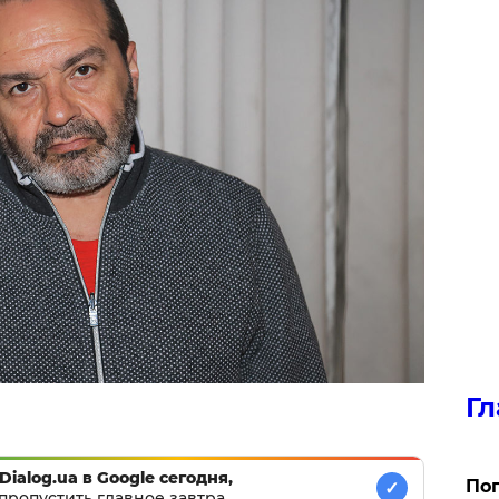
Гл
Dialog.ua в Google сегодня,
Поп
✓
пропустить главное завтра.