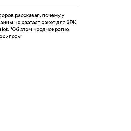
оров рассказал, почему у
аины не хватает ракет для ЗРК
riot: "Об этом неоднократно
орилось"