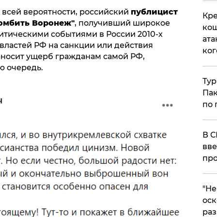
о всей вероятности, российский
публицист
Кре
Бомбить Воронеж"
, получивший широкое
кош
литическими событиями в России 2010-х
ата
т властей РФ на санкции или действия
ког
аносит ущерб гражданам самой РФ,
ю очередь.
Тур
Пак
по 
В С
вве
про
​"Н
оск
раз