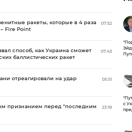
енитные ракеты, которые в 4 раза
07:52
 Fire Point
​"По
Эйд
вал способ, как Украина сможет
07:43
Пут
ских баллистических ракет
рани отреагировали на удар
05:51
"Пу
с У
ным признанием перед "последним
23:19
пре