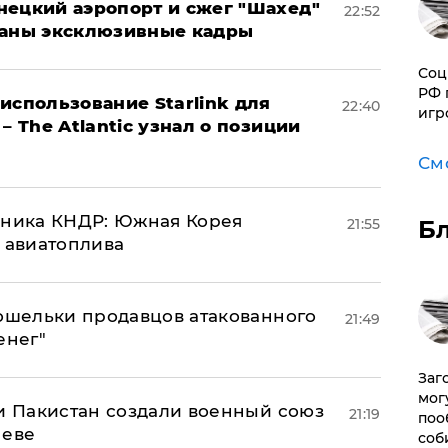
нецкий аэропорт и сжег "Шахед"
22:52
ваны эксклюзивные кадры
Соц
РФ 
использование Starlink для
22:40
игр
– The Atlantic узнал о позиции
См
юзника КНДР: Южная Корея
Б
21:55
н авиатоплива
кошельки продавцов атакованного
21:49
енег"
Заг
мог
 и Пакистан создали военный союз
21:19
поо
неве
соб