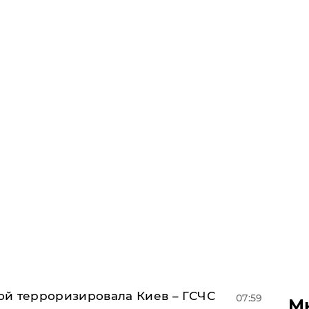
й терроризировала Киев – ГСЧС
07:59
М