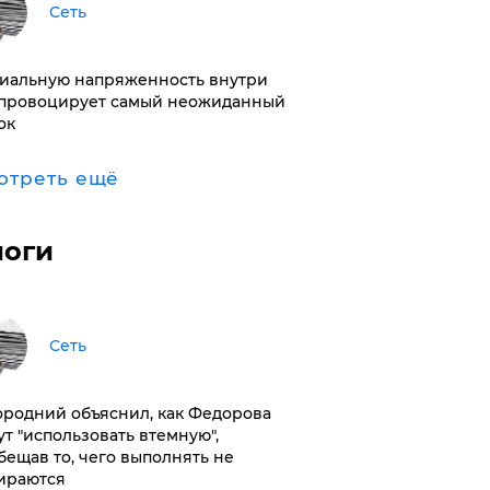
Сеть
иальную напряженность внутри
провоцирует самый неожиданный
ок
отреть ещё
логи
Сеть
ородний объяснил, как Федорова
ут "использовать втемную",
бещав то, чего выполнять не
ираются