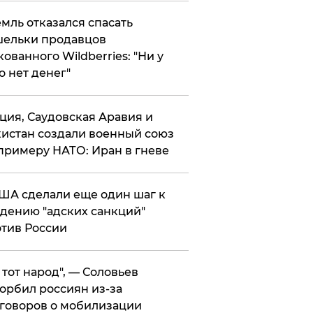
мль отказался спасать
ельки продавцов
кованного Wildberries: "Ни у
о нет денег"
ция, Саудовская Аравия и
истан создали военный союз
примеру НАТО: Иран в гневе
ША сделали еще один шаг к
дению "адских санкций"
тив России
е тот народ", — Соловьев
орбил россиян из-за
говоров о мобилизации