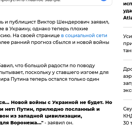
исп
уда
Atl
ь и публицист Виктор Шендерович заявил,
би
е в Украину, однако теперь плохие
ссию. На своей странице
в социальной сети
Уси
более ранний прогноз сбылся и новой войны
при
тан
авил, что большой радости по поводу
Дро
пытывает, поскольку у ставшего изгоем для
аэр
ра Путина теперь остался только один
зап
эк
я...
Новой войны с Украиной не будет. Но
​Се
и нет: Путин, прилюдно посланный и
КНД
он из западной цивилизации,
для Воронежа..."
- заявил он.
30 