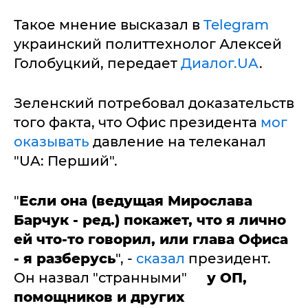
Такое мнение высказал в
Telegram
украинский политтехнолог Алексей
Голобуцкий, передает
Диалог.UA
.
Зеленский потребовал доказательств
того факта, что Офис президента
мог
оказывать
давление на телеканал
"UA: Перший".
"
Если она (ведущая Мирослава
Барчук - ред.) покажет, что я лично
ей что-то говорил, или глава Офиса
- я разберусь
", -
сказал
президент.
Он назвал "странными"
у ОП,
помощников и других