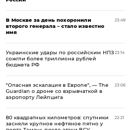
В Москве за день похоронили
23:49
второго генерала – стало известно
имя
Украинские удары по российским НПЗ
23:14
сожгли более триллиона рублей
бюджета РФ
"Опасная эскалация в Европе", — The
23:06
Guardian о дроне со взрывчаткой в
аэропорту Лейпцига
80 квадратных километров: спутники
22:21
засняли крупное нефтяное пятно у
порта Тамань после атаки ВСУ