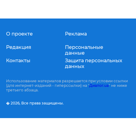
О проекте
Реклама
Редакция
Персональные
данные
Контакты
Защита персональных
данных
Использование материалов разрешается при условии ссылки
(для интернет-изданий - гиперссылки) на "
Диалог.ua
" не ниже
третьего абзаца.
� 2026,
Все права защищены.