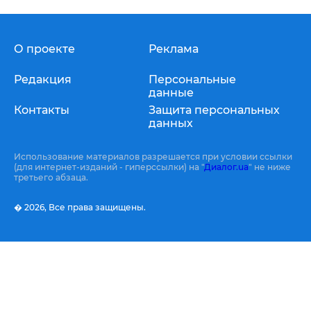
О проекте
Реклама
Редакция
Персональные
данные
Контакты
Защита персональных
данных
Использование материалов разрешается при условии ссылки
(для интернет-изданий - гиперссылки) на "
Диалог.ua
" не ниже
третьего абзаца.
� 2026,
Все права защищены.