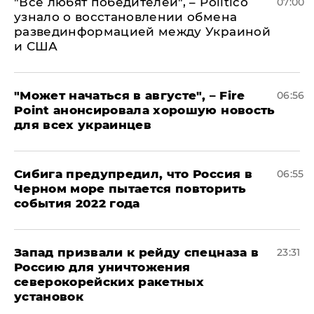
​"Все любят победителей", – Politico
07:00
узнало о восстановлении обмена
развединформацией между Украиной
и США
"Может начаться в августе", – Fire
06:56
Point анонсировала хорошую новость
для всех украинцев
Сибига предупредил, что Россия в
06:55
Черном море пытается повторить
события 2022 года
Запад призвали к рейду спецназа в
23:31
Россию для уничтожения
северокорейских ракетных
установок