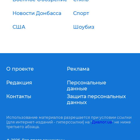
Новости Донбасса
Спорт
США
Шоубиз
О проекте
Реклама
Редакция
Персональные
данные
Контакты
Защита персональных
данных
Использование материалов разрешается при условии ссылки
(для интернет-изданий - гиперссылки) на "
Диалог.ua
" не ниже
третьего абзаца.