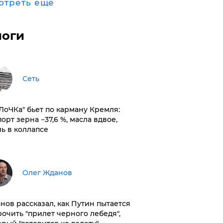
отреть ещё
логи
Сеть
оЛоЧКа" бьет по карману Кремля:
орт зерна −37,6 %, масла вдвое,
ль в коллапсе
Олег Жданов
нов рассказал, как Путин пытается
рочить "прилет черного лебедя",