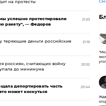
См
дит на протесты
Б
я мы успешно протестировали
21:53
ю ракету", — Федоров
му теряющие деньги российские
21:19
а
​"М
эксп
уго
оля россиян, считающих войну
20:52
 упала до минимума
щала депортировать часть
20:44
это может коснуться
Жда
отс