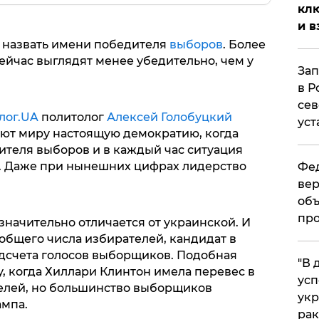
клю
и в
 назвать имени победителя
выборов
. Более
ейчас выглядят менее убедительно, чем у
Зап
в Р
сев
лог.UA
политолог
Алексей Голобуцкий
уст
ют миру настоящую демократию, когда
ителя выборов и в каждый час ситуация
. Даже при нынешних цифрах лидерство
Фед
вер
объ
про
начительно отличается от украинской. И
бщего числа избирателей, кандидат в
одсчета голосов выборщиков. Подобная
​"В
у, когда Хиллари Клинтон имела перевес в
усп
елей, но большинство выборщиков
укр
ампа.
рак