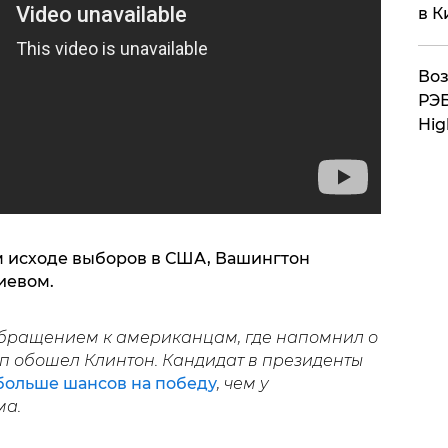
в К
Воз
РЭБ
Hig
м исходе выборов в США, Вашингтон
иевом.
бращением к американцам, где напомнил о
амп обошел Клинтон. Кандидат в президенты
больше шансов на победу
, чем у
ма.