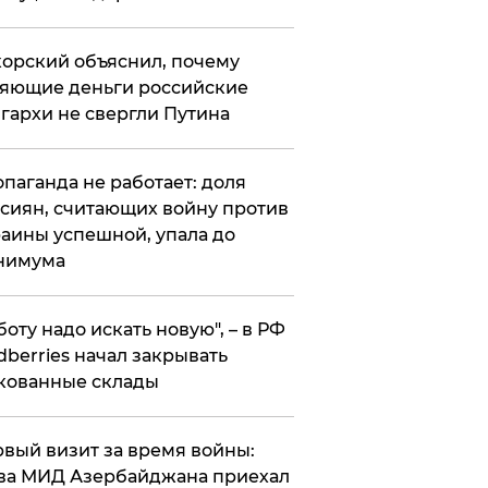
орский объяснил, почему
яющие деньги российские
гархи не свергли Путина
опаганда не работает: доля
сиян, считающих войну против
аины успешной, упала до
нимума
боту надо искать новую", – в РФ
dberries начал закрывать
кованные склады
вый визит за время войны:
ва МИД Азербайджана приехал