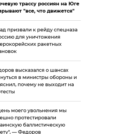
чевую трассу россиян на Юге
зрывают "все, что движется"
ад призвали к рейду спецназа
оссию для уничтожения
ерокорейских ракетных
ановок
оров высказался о шансах
нуться в министры обороны и
яснил, почему не выходит на
тесты
 день моего увольнения мы
ешно протестировали
аинскую баллистическую
ету", — Федоров