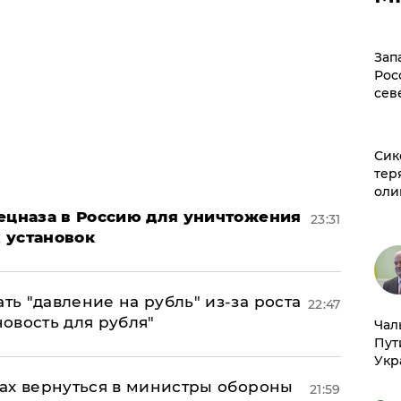
Зап
Рос
сев
Сик
тер
оли
пецназа в Россию для уничтожения
23:31
 установок
ь "давление на рубль" из-за роста
22:47
новость для рубля"
Чал
Пут
Укр
ах вернуться в министры обороны
21:59