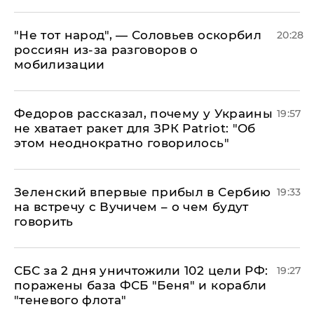
​"Не тот народ", — Соловьев оскорбил
20:28
россиян из-за разговоров о
мобилизации
Федоров рассказал, почему у Украины
19:57
не хватает ракет для ЗРК Patriot: "Об
этом неоднократно говорилось"
Зеленский впервые прибыл в Сербию
19:33
на встречу с Вучичем – о чем будут
говорить
СБС за 2 дня уничтожили 102 цели РФ:
19:27
поражены база ФСБ "Беня" и корабли
"теневого флота"